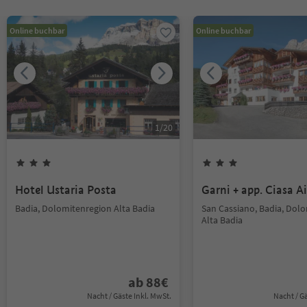
Online buchbar
Online buchbar
1
/
20
Hotel Ustaria Posta
Garni + app. Ciasa Ai
Badia, Dolomitenregion Alta Badia
San Cassiano, Badia, Dol
Alta Badia
ab
88
€
Nacht / Gäste Inkl. MwSt.
Nacht / G