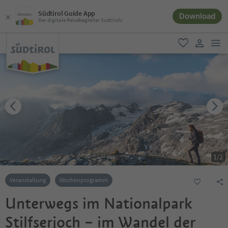
Südtirol Guide App
Download
Der digitale Reisebegleiter Südtirols
men
favorit
user lin
1
/
2
Veranstaltung
Wochenprogramm
Unterwegs im Nationalpark
Stilfserjoch – im Wandel der