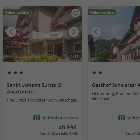
Online buchbar
Online buchbar
1
/
15
Sankt Johann Suites &
Gasthof Schwarzer A
Apartments
Lichtenberg, Prad am Stilf
Vinschgau
Prad, Prad am Stilfser Joch, Vinschgau
Südtirol Guest Pass
Südtir
ab
99
€
Nacht / Gäste Inkl. MwSt.
Nacht / G