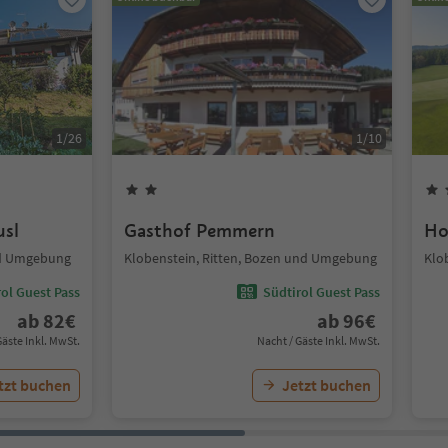
1
/
26
1
/
10
usl
Gasthof Pemmern
Ho
nd Umgebung
Klobenstein, Ritten, Bozen und Umgebung
Klo
ol Guest Pass
Südtirol Guest Pass
ab
82
€
ab
96
€
Gäste Inkl. MwSt.
Nacht / Gäste Inkl. MwSt.
tzt buchen
Jetzt buchen