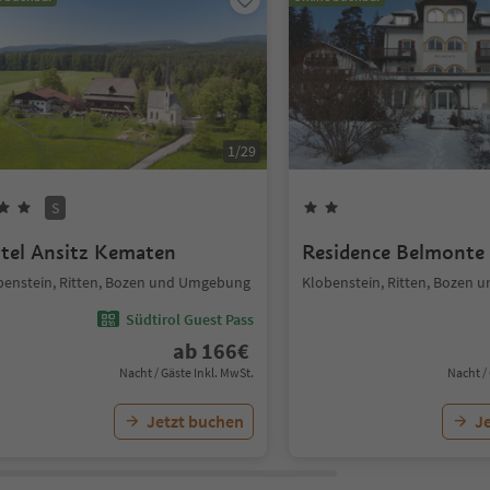
1
/
29
S
tel Ansitz Kematen
Residence Belmonte
benstein, Ritten, Bozen und Umgebung
Klobenstein, Ritten, Bozen
Südtirol Guest Pass
ab
166
€
Nacht / Gäste Inkl. MwSt.
Nacht /
Jetzt buchen
J