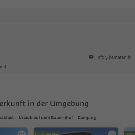
info@kematen.it
.it
terkunft in der Umgebung
eakfast
Urlaub auf dem Bauernhof
Camping
Online buchbar
Onlin