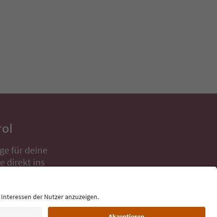
rol
ge für deine
 direkt ins