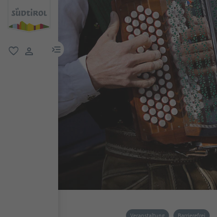
menu link
favorit
user link
Veranstaltung
Barrierefrei