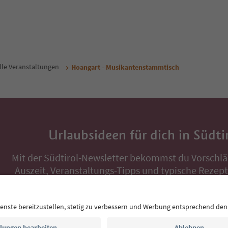
lle Veranstaltungen
Hoangart - Musikantenstammtisch
Urlaubsideen für dich in Südti
Mit der Südtirol-Newsletter bekommst du Vorschlä
Auszeit, Veranstaltungs-Tipps und typische Rezepte
Postfach.
E-Mail Adresse