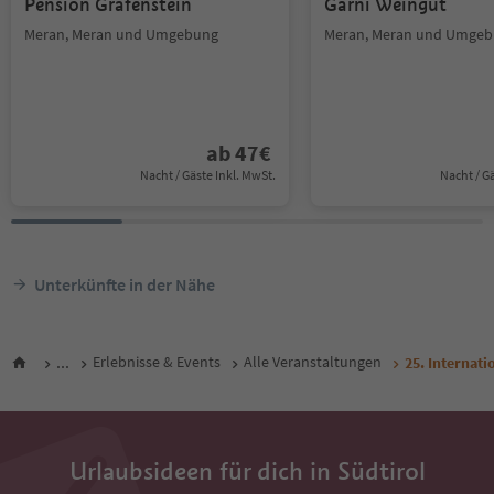
Pension Grafenstein
Garni Weingut
Meran, Meran und Umgebung
Meran, Meran und Umge
ab
47
€
Nacht / Gäste Inkl. MwSt.
Nacht / G
Unterkünfte in der Nähe
...
Erlebnisse & Events
Alle Veranstaltungen
25. Internat
Urlaubsideen für dich in Südtirol