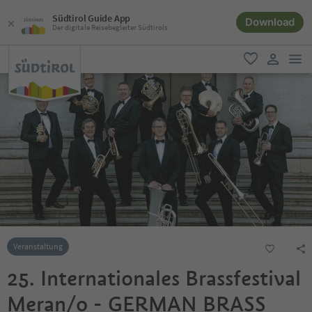
Südtirol Guide App
Download
Der digitale Reisebegleiter Südtirols
men
favorit
user lin
Veranstaltung
25. Internationales Brassfestival
Meran/o - GERMAN BRASS