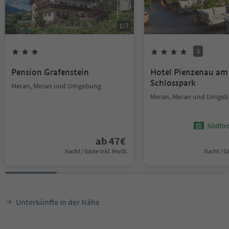
1
/
7
S
Pension Grafenstein
Hotel Pienzenau am
Schlosspark
Meran, Meran und Umgebung
Meran, Meran und Umge
Südtir
ab
47
€
Nacht / Gäste Inkl. MwSt.
Nacht / G
Unterkünfte in der Nähe