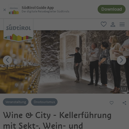
Südtirol Guide App
Download
Der digitale Reisebegleiter Südtirols
men
favorit
user lin
1
/
3
Veranstaltung
Önotourismus
Wine & City - Kellerführung
mit Sekt-, Wein- und