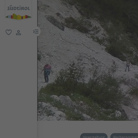
menu link
favorit
user link
Veranstaltung
Wochenprogr