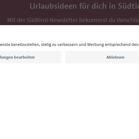
Urlaubsideen für dich in Südti
Mit der Südtirol-Newsletter bekommst du Vorschlä
Auszeit, Veranstaltungs-Tipps und typische Rezepte
Postfach.
E-Mail Adresse
Jetzt anmelden