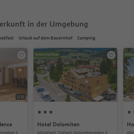
terkunft in der Umgebung
eakfast
Urlaub auf dem Bauernhof
Camping
Online buchbar
Onlin
1
/
31
1
/
15
dence
Hotel Dolomiten
Ho
enregion 3
Alttoblach, Toblach, Dolomitenregion 3
Alt