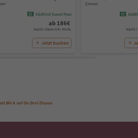
nen
Zinnen
Südtirol Guest Pass
Südti
ab
186
€
Nacht / Gäste Inkl. MwSt.
Nacht /
Jetzt buchen
J
it Blick auf die Drei Zinnen