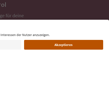
rol
ge für deine
 direkt ins
Sprache: Deutsch