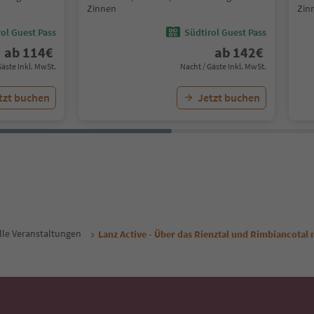
Zinnen
Zin
ol Guest Pass
Südtirol Guest Pass
ab
114
€
ab
142
€
Gäste Inkl. MwSt.
Nacht / Gäste Inkl. MwSt.
tzt buchen
Jetzt buchen
lle Veranstaltungen
Lanz Active - Über das Rienztal und Rimbiancotal m