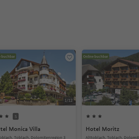
e buchbar
Online buchbar
1
/
12
S
tel Monica Villa
Hotel Moritz
toblach, Toblach, Dolomitenregion 3
Alttoblach, Toblach, Dolomi