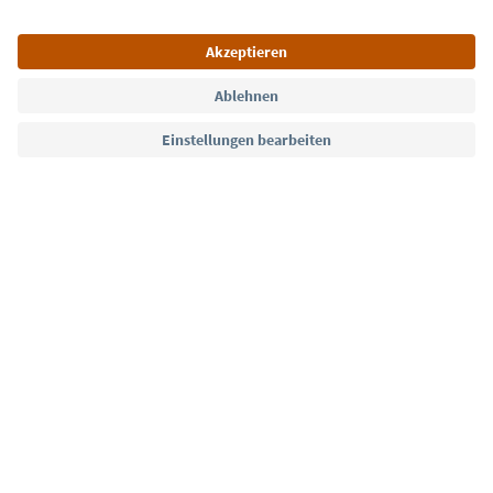
Sprache: Deutsch
Südtirol Guide App
FAQ
Kontakt
Presse
MICE
Datenschutzerklärung
AGB
Impressum
Cookie Policy
Film commission
Über uns