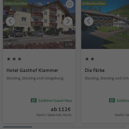
Online buchbar
Online buchbar
1
/
19
Hotel Gasthof Klammer
Die Färbe
Sterzing, Sterzing und Umgebung
Sterzing, Sterzing und U
Südtirol Guest Pass
Südtir
ab
112
€
Nacht / Gäste Inkl. MwSt.
Nacht / G