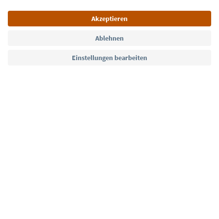
Sprache: Deutsch
Südtirol Guide App
FAQ
Kontakt
Presse
MICE
Datenschutzerklärung
AGB
Impressum
Cookie Policy
Film commission
Über uns
Zugänglichkeitserklärung
Südtirol B2B