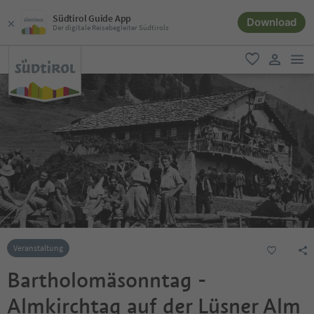
Südtirol Guide App
Download
Der digitale Reisebegleiter Südtirols
men
favorit
user lin
Veranstaltung
Bartholomäsonntag -
Almkirchtag auf der Lüsner Alm