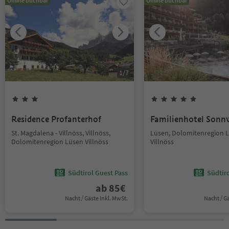
Online buchbar
Online buchbar
1
/
7
Residence Profanterhof
Familienhotel Sonn
St. Magdalena - Villnöss, Villnöss,
Lüsen, Dolomitenregion 
Dolomitenregion Lüsen Villnöss
Villnöss
Südtirol Guest Pass
Südtir
ab
85
€
Nacht / Gäste Inkl. MwSt.
Nacht / G