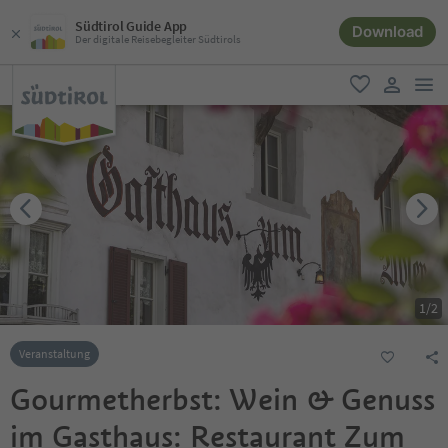
Südtirol Guide App
Download
Der digitale Reisebegleiter Südtirols
men
favorit
user lin
1
/
2
Veranstaltung
Gourmetherbst: Wein & Genuss
im Gasthaus: Restaurant Zum