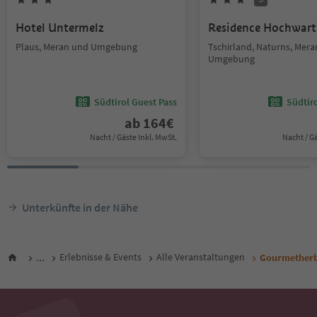
Hotel Untermelz
Residence Hochwart
Plaus, Meran und Umgebung
Tschirland, Naturns, Mer
Umgebung
Südtirol Guest Pass
Südtir
ab
164
€
Nacht / Gäste Inkl. MwSt.
Nacht / G
Unterkünfte in der Nähe
...
Erlebnisse & Events
Alle Veranstaltungen
Gourmetherbs