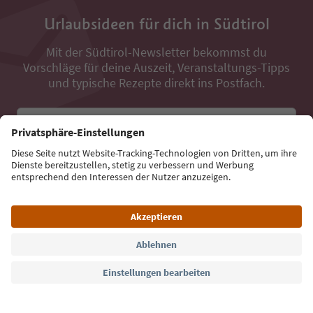
Urlaubsideen für dich in Südtirol
Mit der Südtirol-Newsletter bekommst du
Vorschläge für deine Auszeit, Veranstaltungs-Tipps
und typische Rezepte direkt ins Postfach.
E-Mail Adresse
Jetzt anmelden