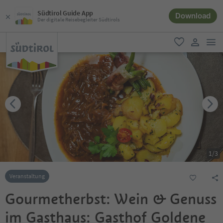
Südtirol Guide App
Download
Der digitale Reisebegleiter Südtirols
men
favorit
user lin
1
/
3
Veranstaltung
Gourmetherbst: Wein & Genuss
im Gasthaus: Gasthof Goldene