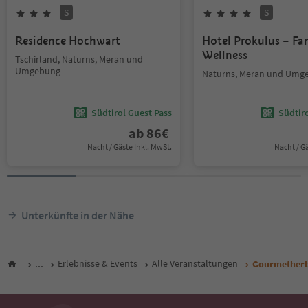
S
S
Residence Hochwart
Hotel Prokulus – Fa
Wellness
Tschirland, Naturns, Meran und
Umgebung
Naturns, Meran und Umg
Südtirol Guest Pass
Südtir
ab
86
€
Nacht / Gäste Inkl. MwSt.
Nacht / G
Unterkünfte in der Nähe
...
Erlebnisse & Events
Alle Veranstaltungen
Gourmetherbs