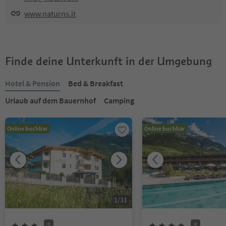
www.naturns.it
Finde deine Unterkunft in der Umgebung
Hotel & Pension
Bed & Breakfast
Urlaub auf dem Bauernhof
Camping
Online buchbar
Online buchbar
1
/
31
S
S