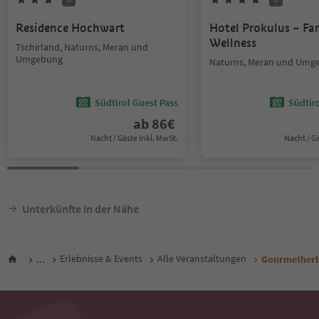
Residence Hochwart
Hotel Prokulus – Fa
Wellness
Tschirland, Naturns, Meran und
Umgebung
Naturns, Meran und Umg
Südtirol Guest Pass
Südtir
ab
86
€
Nacht / Gäste Inkl. MwSt.
Nacht / G
Unterkünfte in der Nähe
...
Erlebnisse & Events
Alle Veranstaltungen
Gourmetherbs