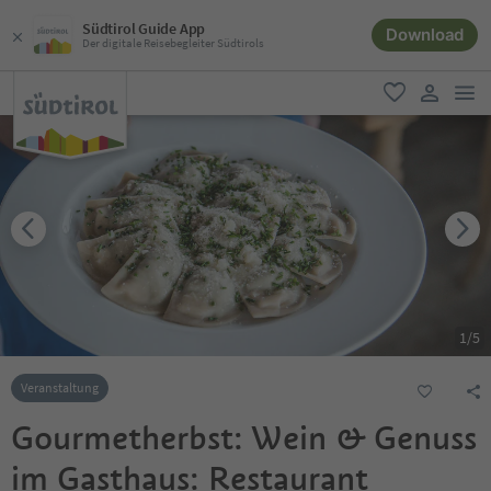
Südtirol Guide App
Download
Der digitale Reisebegleiter Südtirols
men
favorit
user lin
1
/
5
Veranstaltung
Gourmetherbst: Wein & Genuss
im Gasthaus: Restaurant