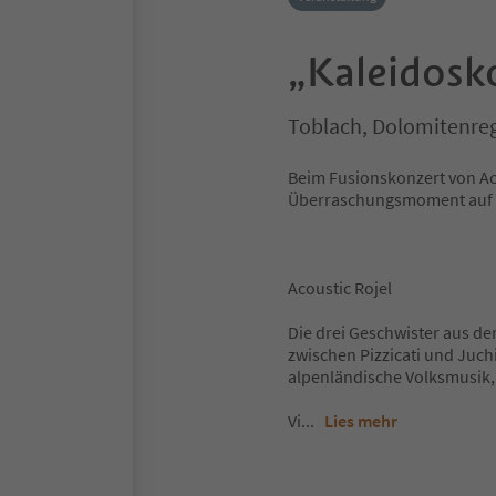
„Kaleidosk
Toblach, Dolomitenre
Beim Fusionskonzert von Acou
Überraschungsmoment auf d
Acoustic Rojel
Die drei Geschwister aus de
zwischen Pizzicati und Juch
alpenländische Volksmusik, 
Vi
...
Lies mehr