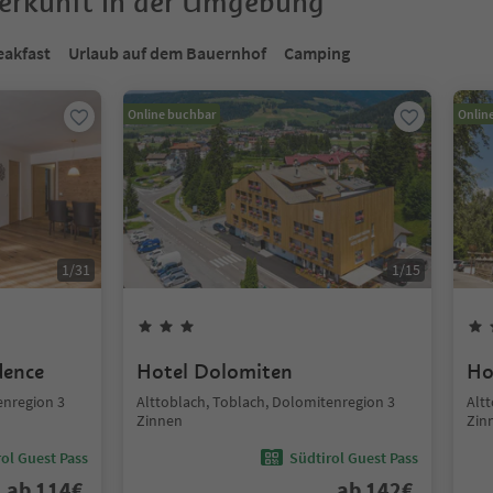
terkunft in der Umgebung
eakfast
Urlaub auf dem Bauernhof
Camping
Online buchbar
Onlin
1
/
31
1
/
15
dence
Hotel Dolomiten
Ho
enregion 3
Alttoblach, Toblach, Dolomitenregion 3
Alt
Zinnen
Zin
ol Guest Pass
Südtirol Guest Pass
ab
114
€
ab
142
€