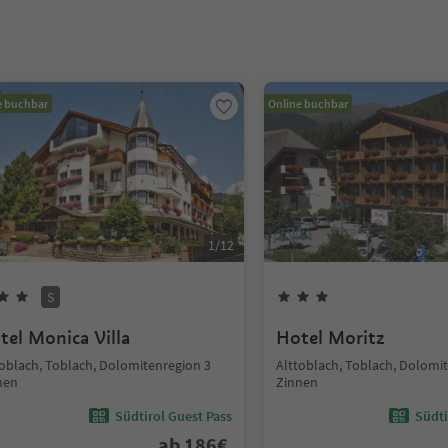
e buchbar
Online buchbar
1
/
12
S
tel Monica Villa
Hotel Moritz
toblach, Toblach, Dolomitenregion 3
Alttoblach, Toblach, Dolomi
nen
Zinnen
Südtirol Guest Pass
Südti
ab
186
€