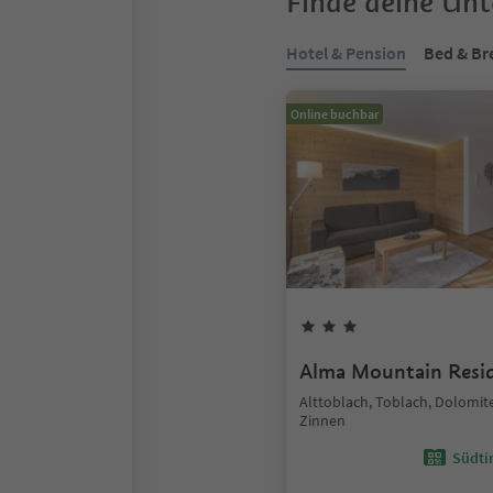
Finde deine Un
Hotel & Pension
Bed & Br
Online buchbar
Alma Mountain Resi
Alttoblach, Toblach, Dolomit
Zinnen
Südtir