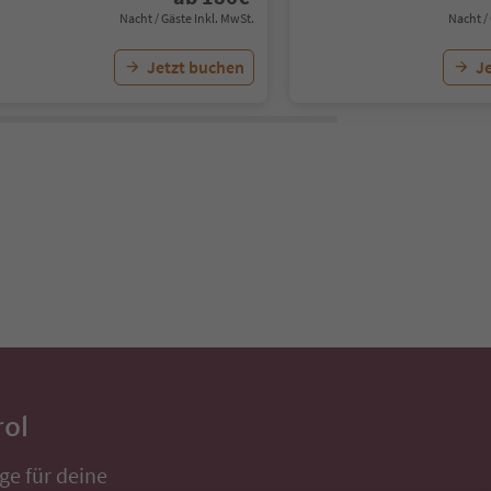
Nacht / Gäste Inkl. MwSt.
Nacht /
Jetzt buchen
J
rol
ge für deine