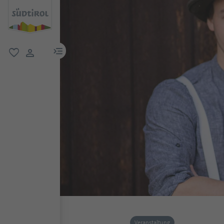
menu link
favorit
user link
Veranstaltung