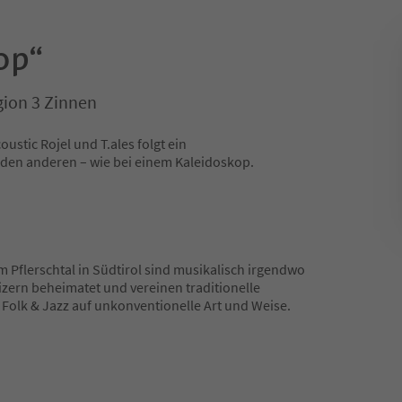
op“
gion 3 Zinnen
stic Rojel und T.ales folgt ein
en anderen – wie bei einem Kaleidoskop.
m Pflerschtal in Südtirol sind musikalisch irgendwo
izern beheimatet und vereinen traditionelle
Folk & Jazz auf unkonventionelle Art und Weise.