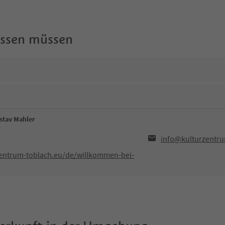
wissen müssen
stav Mahler
info@kulturzentru
zentrum-toblach.eu/de/willkommen-bei-