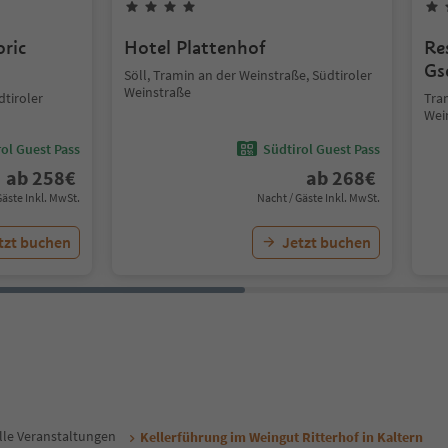
ric
Hotel Plattenhof
Re
Gs
Söll, Tramin an der Weinstraße, Südtiroler
Weinstraße
dtiroler
Tra
Wei
ol Guest Pass
Südtirol Guest Pass
ab
258
€
ab
268
€
Gäste Inkl. MwSt.
Nacht / Gäste Inkl. MwSt.
tzt buchen
Jetzt buchen
lle Veranstaltungen
Kellerführung im Weingut Ritterhof in Kaltern