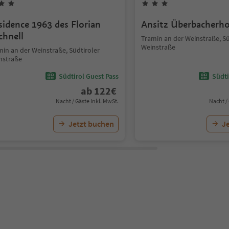
sidence 1963 des Florian
Ansitz Überbacherho
chnell
Tramin an der Weinstraße, Sü
Weinstraße
min an der Weinstraße, Südtiroler
nstraße
Südtirol Guest Pass
Südti
ab
122
€
Nacht / Gäste Inkl. MwSt.
Nacht /
Jetzt buchen
J