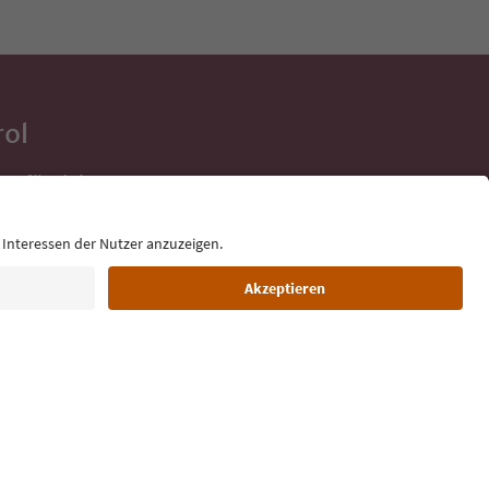
rol
ge für deine
 direkt ins