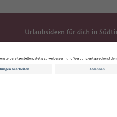
Urlaubsideen für dich in Südti
Mit der Südtirol-Newsletter bekommst du Vorschlä
Auszeit, Veranstaltungs-Tipps und typische Rezepte
Postfach.
E-Mail Adresse
Jetzt anmelden