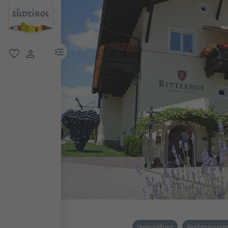
menu link
favorit
user link
Veranstaltung
Wochenprogr