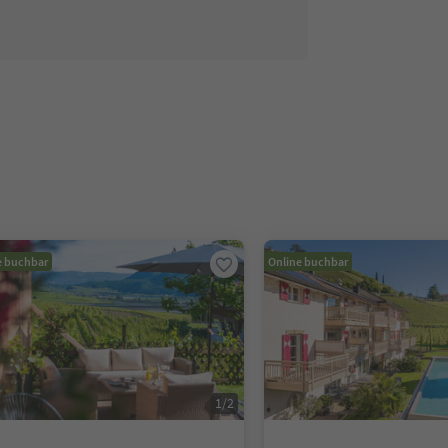
e buchbar
Online buchbar
1
/
2