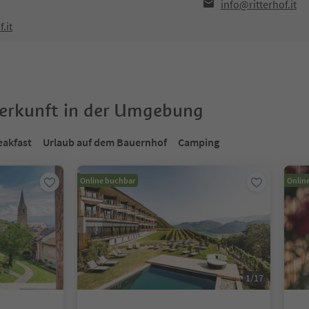
info@ritterhof.it
.it
terkunft in der Umgebung
eakfast
Urlaub auf dem Bauernhof
Camping
Online buchbar
Onlin
1
/
17