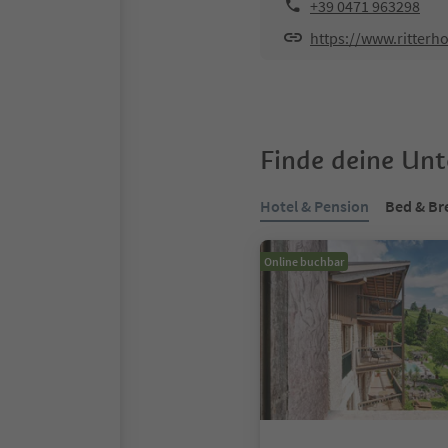
+39 0471 963298
https://www.ritterhof
Finde deine Un
Hotel & Pension
Bed & Br
Online buchbar