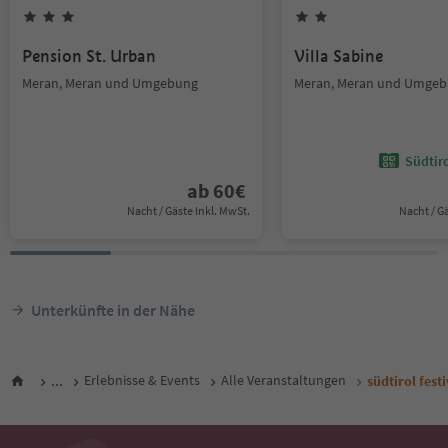
Pension St. Urban
Villa Sabine
Meran, Meran und Umgebung
Meran, Meran und Umge
Südtir
ab
60
€
Nacht / Gäste Inkl. MwSt.
Nacht / G
Unterkünfte in der Nähe
...
Erlebnisse & Events
Alle Veranstaltungen
südtirol fes