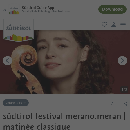
Südtirol Guide App
Download
Der digitale Reisebegleiter Südtirols
men
favorit
user lin
1
/
3
Veranstaltung
südtirol festival merano.meran |
matinée classique