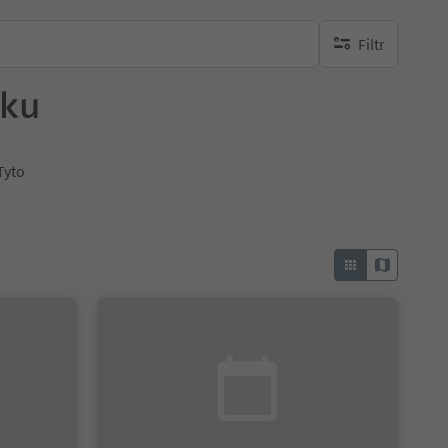
Filtr
brak aktywnych fi
sku
Tyto