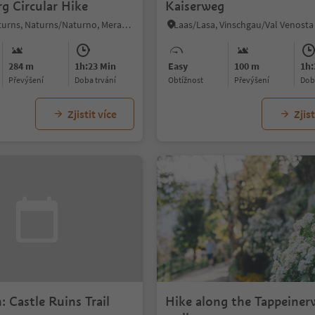
g Circular Hike
Kaiserweg
Naturno/Naturns, Naturns/Naturno, Meran/Merano and environs
Laas/Lasa, Vinschgau/Val Venosta
284 m
1h:23 Min
Easy
100 m
1h:
Převýšení
doba trvání
Obtížnost
Převýšení
do
Zjistit více
Zjist
: Castle Ruins Trail
Hike along the Tappeiner