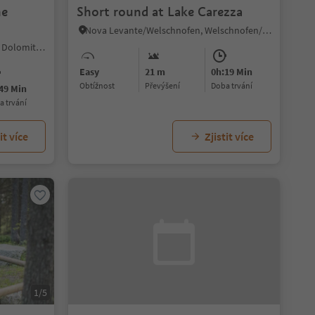
he
Short round at Lake Carezza
Nova Levante/Welschnofen, Welschnofen/Nova Levante, Dolomites Region Eggental
Siusi/Seis, Kastelruth/Castelrotto, Dolomites Region Seiser Alm
Easy
21 m
0h:19 Min
Obtížnost
Převýšení
doba trvání
49 Min
ba trvání
it více
Zjistit více
1/5