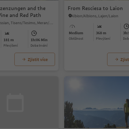
tzenzungen and the
From Resciesa to Laion
Vine and Red Path
Albion/Albions, Lajen/Laion
Prissiano/Prissian, Tisens/Tesimo, Meran/Merano and environs
Medium
368 m
3h:
Obtížnost
Převýšení
do
181 m
1h:06 Min
Převýšení
doba trvání
Zjistit více
Zjist