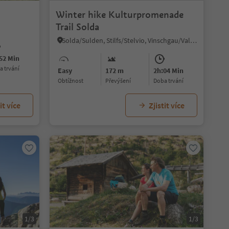
Winter hike Kulturpromenade
Trail Solda
Solda/Sulden, Stilfs/Stelvio, Vinschgau/Val Venosta
52 Min
ba trvání
Easy
172 m
2h:04 Min
Obtížnost
Převýšení
doba trvání
it více
Zjistit více
1/3
1/3