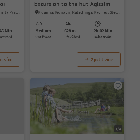
oi
Excursion to the hut Aglsalm
Casere/Kasern, Prettau/Predoi, Ahrntal/Valle Aurina
Ridanna/Ridnaun, Ratschings/Racines, Sterzing/Vipiteno and environs
45 Min
Medium
628 m
2h:02 Min
ba trvání
Obtížnost
Převýšení
doba trvání
it více
Zjistit více
1/4