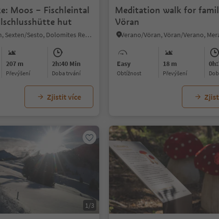
e: Moos – Fischleintal
Meditation walk for famil
alschlusshütte hut
Vöran
Sesto/Sexten, Sexten/Sesto, Dolomites Region 3 Zinnen
207 m
2h:40 Min
Easy
18 m
0h:
Převýšení
doba trvání
Obtížnost
Převýšení
do
Zjistit více
Zjist
1/3