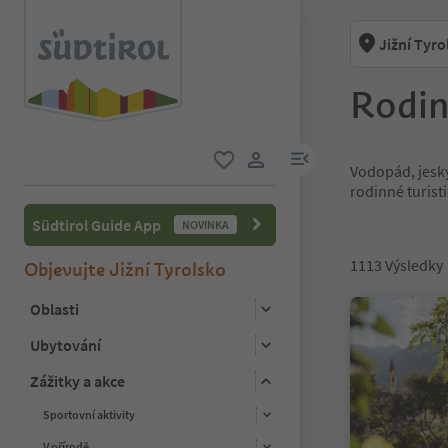
Jižní Tyro
Rodin
odkaz na menu
Vodopád, jesky
oblíbené
uživatelský odkaz
rodinné turist
Südtirol Guide App
NOVINKA
1113
Výsledky
Objevujte Jižní Tyrolsko
Oblasti
Ubytování
Zážitky a akce
Sportovní aktivity
V přírodě