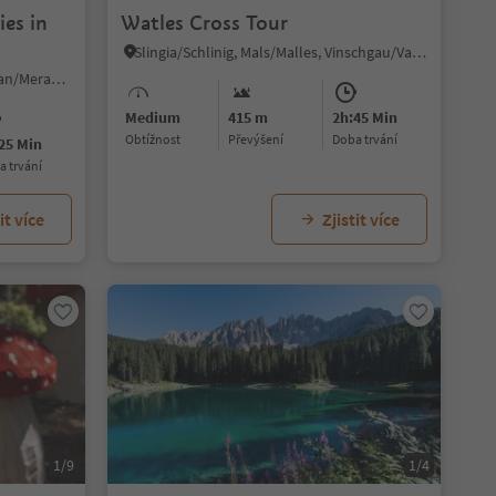
ies in
Watles Cross Tour
Slingia/Schlinig, Mals/Malles, Vinschgau/Val Venosta
Verano/Vöran, Vöran/Verano, Meran/Merano and environs
Medium
415 m
2h:45 Min
Obtížnost
Převýšení
doba trvání
25 Min
ba trvání
it více
Zjistit více
1/9
1/4