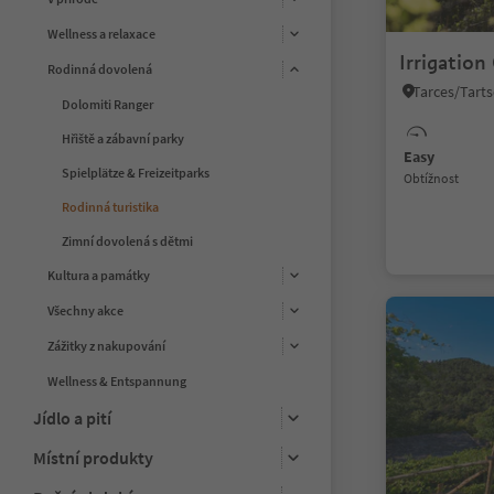
Wellness a relaxace
Irrigatio
Rodinná dovolená
Tarces/Tart
Dolomiti Ranger
Hřiště a zábavní parky
Easy
Spielplätze & Freizeitparks
Obtížnost
Rodinná turistika
Zimní dovolená s dětmi
Kultura a památky
Všechny akce
Zážitky z nakupování
Wellness & Entspannung
Jídlo a pití
Místní produkty