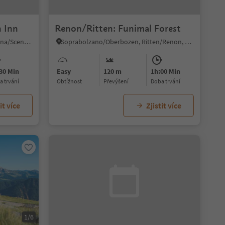
n Inn
Renon/Ritten: Funimal Forest
Monte Scena/Schennaberg, Schenna/Scena, Meran/Merano and environs
Soprabolzano/Oberbozen, Ritten/Renon, Bolzano/Bozen and environs
30 Min
Easy
120 m
1h:00 Min
ba trvání
Obtížnost
Převýšení
doba trvání
it více
Zjistit více
1/6