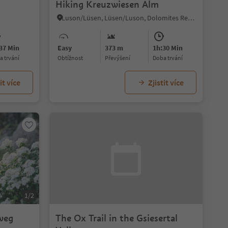
Hiking Kreuzwiesen Alm
Luson/Lüsen, Lüsen/Luson, Dolomites Region Lüsen Villnöss
37 Min
Easy
373 m
1h:30 Min
ba trvání
Obtížnost
Převýšení
doba trvání
it více
Zjistit více
1/2
weg
The Ox Trail in the Gsiesertal