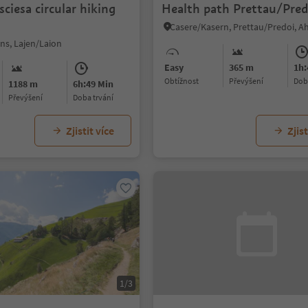
sciesa circular hiking
Health path Prettau/Pred
ns, Lajen/Laion
Easy
365 m
1h:
Obtížnost
Převýšení
do
1188 m
6h:49 Min
Převýšení
doba trvání
Zjistit více
Zjist
1/3