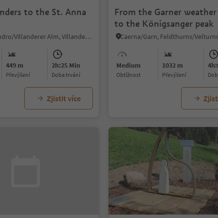
nders to the St. Anna
From the Garner weather
to the Königsanger peak
Alpe di Villandro/Villanderer Alm, Villanders/Villandro, Brixen/Bressanone and environs
449 m
2h:25 Min
Medium
1032 m
4h:
Převýšení
doba trvání
Obtížnost
Převýšení
do
Zjistit více
Zjist