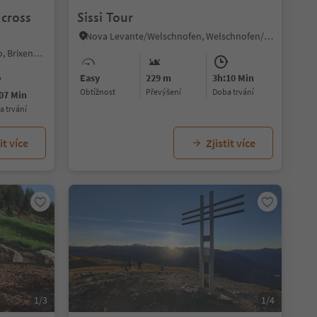
 cross
Sissi Tour
Nova Levante/Welschnofen, Welschnofen/Nova Levante, Dolomites Region Eggental
Caerna/Garn, Feldthurns/Velturno, Brixen/Bressanone and environs
Easy
229 m
3h:10 Min
Obtížnost
Převýšení
doba trvání
07 Min
ba trvání
it více
Zjistit více
1/3
1/4