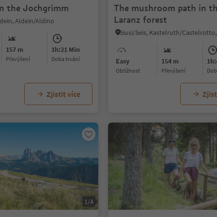
n the Jochgrimm
The mushroom path in t
Laranz forest
ein, Aldein/Aldino
157 m
1h:21 Min
Převýšení
doba trvání
Easy
154 m
1h:
Obtížnost
Převýšení
do
Zjistit více
Zjist
1/4