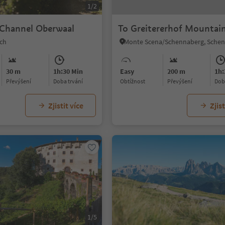
1/2
n Channel Oberwaal
To Greitererhof Mountai
sch
30 m
1h:30 Min
Easy
200 m
1h:
Převýšení
doba trvání
Obtížnost
Převýšení
do
Zjistit více
Zjist
1/5