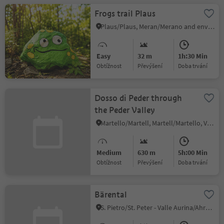
Frogs trail Plaus
Plaus/Plaus, Meran/Merano and environs
Easy
32 m
1h:30 Min
Obtížnost
Převýšení
doba trvání
Dosso di Peder through
the Peder Valley
Martello/Martell, Martell/Martello, Vinschgau/Val Venosta
Medium
630 m
5h:00 Min
Obtížnost
Převýšení
doba trvání
Bärental
S. Pietro/St. Peter - Valle Aurina/Ahrntal, Ahrntal/Valle Aurina, Ahrntal/Valle Aurina