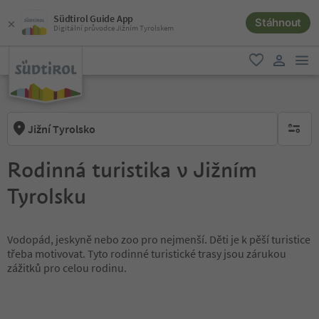
Südtirol Guide App
Stáhnout
Digitální průvodce Jižním Tyrolskem
odk
oblíbené
uživatel
Jižní Tyrolsko
brak ak
Rodinná turistika v Jižním
Tyrolsku
Vodopád, jeskyně nebo zoo pro nejmenší. Děti je k pěší turistice
třeba motivovat. Tyto rodinné turistické trasy jsou zárukou
zážitků pro celou rodinu.