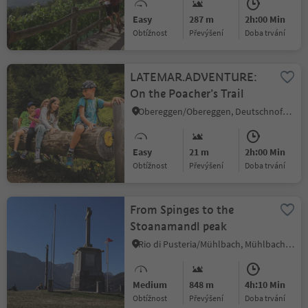
Easy
287 m
2h:00 Min
Obtížnost
Převýšení
doba trvání
LATEMAR.ADVENTURE:
On the Poacher’s Trail
Obereggen/Obereggen, Deutschnofen/Nova Ponente, Dolomites Region Eggental
Easy
21 m
2h:00 Min
Obtížnost
Převýšení
doba trvání
From Spinges to the
Stoanamandl peak
Rio di Pusteria/Mühlbach, Mühlbach/Rio di Pusteria, Brixen/Bressanone and environs
Medium
848 m
4h:10 Min
Obtížnost
Převýšení
doba trvání