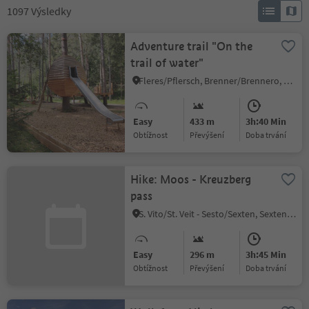
1097
Výsledky
Adventure trail "On the
trail of water"
Fleres/Pflersch, Brenner/Brennero, Sterzing/Vipiteno and environs
Easy
433 m
3h:40 Min
Obtížnost
Převýšení
doba trvání
Hike: Moos - Kreuzberg
pass
S. Vito/St. Veit - Sesto/Sexten, Sexten/Sesto, Dolomites Region 3 Zinnen
Easy
296 m
3h:45 Min
Obtížnost
Převýšení
doba trvání