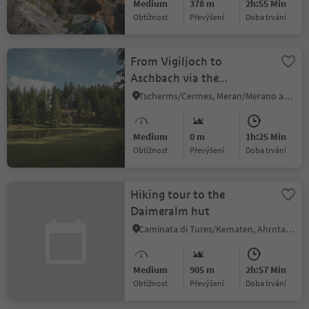
Medium
378 m
2h:55 Min
Obtížnost
Převýšení
doba trvání
From Vigiljoch to
Aschbach via the
Schwarze Lacke
Tscherms/Cermes, Meran/Merano and environs
Medium
0 m
1h:25 Min
Obtížnost
Převýšení
doba trvání
Hiking tour to the
Daimeralm hut
Caminata di Tures/Kematen, Ahrntal/Valle Aurina, Ahrntal/Valle Aurina
Medium
905 m
2h:57 Min
Obtížnost
Převýšení
doba trvání