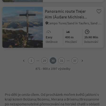
Panoramic route Trejer
Alm (Äußere Michlreis
Alm) [alpine hut] –
Campo Tures/Sand in Taufers, Sand in Taufers/Campo Tures, Ahrntal/Valle Aurina
Sonnklar Nock [hillock]
Easy
400 m
2h:40 Min
Obtížnost
Převýšení
doba trvání
1
2
...
...
1
29
30
31
37
3
4
871 - 900 z 1097 výsledky
5
6
7
8
9
Pro děti je cesta cílem. Od procházek mořem květů jabloní v
10
kraji kolem Bolzana/Bozenu, Merana a Brixenu/Bressanone
11
po nezapomenutelné přenocování na horské chatě v oblasti
12