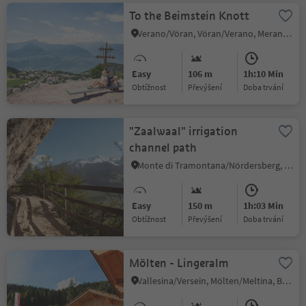
To the Beimstein Knott
Verano/Vöran, Vöran/Verano, Meran/Merano and environs
Easy
106 m
1h:10 Min
Obtížnost
Převýšení
doba trvání
"Zaalwaal" irrigation
channel path
Monte di Tramontana/Nördersberg, Schlanders/Silandro, Vinschgau/Val Venosta
Easy
150 m
1h:03 Min
Obtížnost
Převýšení
doba trvání
Mölten - Lingeralm
Vallesina/Versein, Mölten/Meltina, Bolzano/Bozen and environs