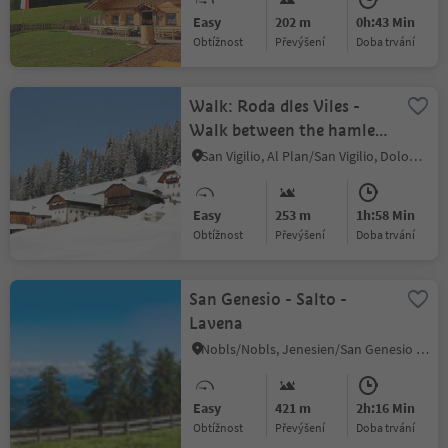
Easy
202 m
0h:43 Min
Obtížnost
Převýšení
doba trvání
Walk: Roda dles Viles -
Walk between the hamlets
(A)
San Vigilio, Al Plan/San Vigilio, Dolomites Region Kronplatz/Plan de Corones
Easy
253 m
1h:58 Min
Obtížnost
Převýšení
doba trvání
San Genesio - Salto -
Lavena
Nobls/Nobls, Jenesien/San Genesio Atesino, Bolzano/Bozen and environs
Easy
421 m
2h:16 Min
Obtížnost
Převýšení
doba trvání