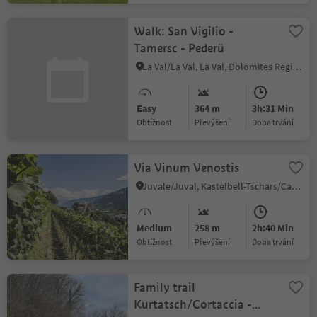
Walk: San Vigilio -
Tamersc - Pederü
La Val/La Val, La Val, Dolomites Region Kronplatz/Plan de Corones
Easy
364 m
3h:31 Min
Obtížnost
Převýšení
doba trvání
Via Vinum Venostis
Juvale/Juval, Kastelbell-Tschars/Castelbello-Ciardes, Vinschgau/Val Venosta
Medium
258 m
2h:40 Min
Obtížnost
Převýšení
doba trvání
Family trail
Kurtatsch/Cortaccia -