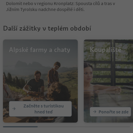
Dolomit nebo v regionu Kronplatz: Spousta cílů a tras v
13
Jižním Tyrolsku nadchne dospělé i děti.
14
15
16
Další zážitky v teplém období
17
18
19
20
Alpské farmy a chaty
Koupaliště
21
22
23
24
25
26
27
28
29
Začněte s turistikou
30
hned teď
Ponořte se zde
31
32
33
34