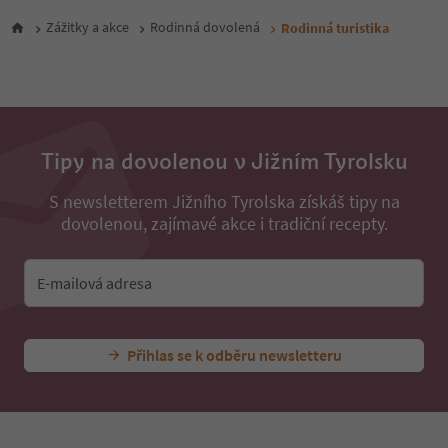
35
Zážitky a akce
Rodinná dovolená
Rodinná turistika
36
37
Tipy na dovolenou v Jižním Tyrolsku
S newsletterem Jižního Tyrolska získáš tipy na
dovolenou, zajímavé akce i tradiční recepty.
E-mailová adresa
Přihlas se k odběru newsletteru