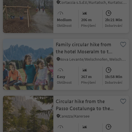
Tramin/Termeno
Cortaccia s.S.d.V./Kurtatsch, Kurtatsch an der Weinstraße/Cortaccia sulla Strada del Vino, Alto Adige Wine Road
(Kastelaz)
Medium
206 m
2h:21 Min
Obtížnost
Převýšení
doba trvání
Family circular hike from
the hotel Moseralm to the
Frin meadows and
Nova Levante/Welschnofen, Welschnofen/Nova Levante, Dolomites Region Eggental
Ochsenhütte hut
Easy
267 m
1h:58 Min
Obtížnost
Převýšení
doba trvání
Circular hike from the
Passo Costalunga to the
Latemar Labyrinth and
Carezza/Karersee
mountain cinema