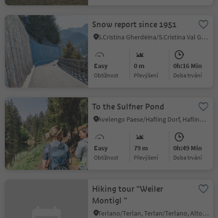
Snow report since 1951
S.Cristina Gherdëina/S.Cristina Val Gardena/S.Cristina Gherdëina/St.Christina in Gröden, Sëlva/Selva di Val Gardena, Dolomites Region Val Gardena
Easy
0 m
0h:16 Min
Obtížnost
Převýšení
doba trvání
To the Sulfner Pond
Avelengo Paese/Hafling Dorf, Hafling/Avelengo, Meran/Merano and environs
Easy
79 m
0h:49 Min
Obtížnost
Převýšení
doba trvání
Hiking tour “Weiler
Montigl ”
Terlano/Terlan, Terlan/Terlano, Alto Adige Wine Road