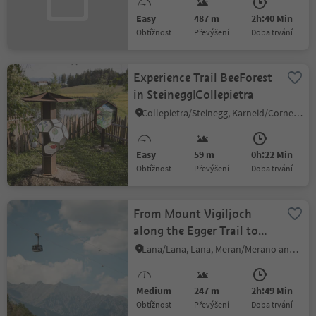
Easy
487 m
2h:40 Min
Obtížnost
Převýšení
doba trvání
Experience Trail BeeForest
in Steinegg|Collepietra
Collepietra/Steinegg, Karneid/Cornedo all'Isarco, Dolomites Region Eggental
Easy
59 m
0h:22 Min
Obtížnost
Převýšení
doba trvání
From Mount Vigiljoch
along the Egger Trail to
the Eggerhof Farm
Lana/Lana, Lana, Meran/Merano and environs
Medium
247 m
2h:49 Min
Obtížnost
Převýšení
doba trvání