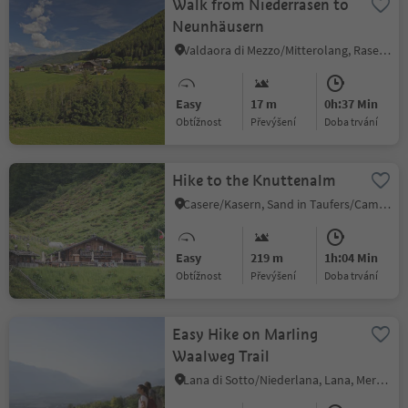
Walk from Niederrasen to
Neunhäusern
Valdaora di Mezzo/Mitterolang, Rasen-Antholz/Rasun Anterselva, Dolomites Region Kronplatz/Plan de Corones
Easy
17 m
0h:37 Min
Obtížnost
Převýšení
doba trvání
Hike to the Knuttenalm
Casere/Kasern, Sand in Taufers/Campo Tures, Ahrntal/Valle Aurina
Easy
219 m
1h:04 Min
Obtížnost
Převýšení
doba trvání
Easy Hike on Marling
Waalweg Trail
Lana di Sotto/Niederlana, Lana, Meran/Merano and environs