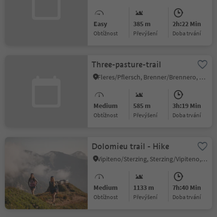
Easy
385 m
2h:22 Min
Obtížnost
Převýšení
doba trvání
Three-pasture-trail
Fleres/Pflersch, Brenner/Brennero, Sterzing/Vipiteno and environs
Medium
585 m
3h:19 Min
Obtížnost
Převýšení
doba trvání
Dolomieu trail - Hike
Vipiteno/Sterzing, Sterzing/Vipiteno, Sterzing/Vipiteno and environs
Medium
1133 m
7h:40 Min
Obtížnost
Převýšení
doba trvání