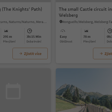
g (The Knights' Path)
The small Castle circuit i
Welsberg
Naturno/Naturns, Naturns/Naturno, Meran/Merano and environs
295 m
3h:15 Min
Easy
78 m
0h:
Převýšení
doba trvání
Obtížnost
Převýšení
do
Zjistit více
Zjist