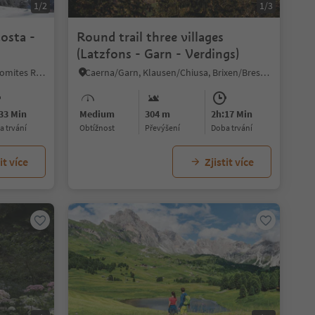
1/2
1/3
Costa -
Round trail three villages
(Latzfons - Garn - Verdings)
San Vigilio, Al Plan/San Vigilio, Dolomites Region Kronplatz/Plan de Corones
Caerna/Garn, Klausen/Chiusa, Brixen/Bressanone and environs
33 Min
Medium
304 m
2h:17 Min
ba trvání
Obtížnost
Převýšení
doba trvání
it více
Zjistit více