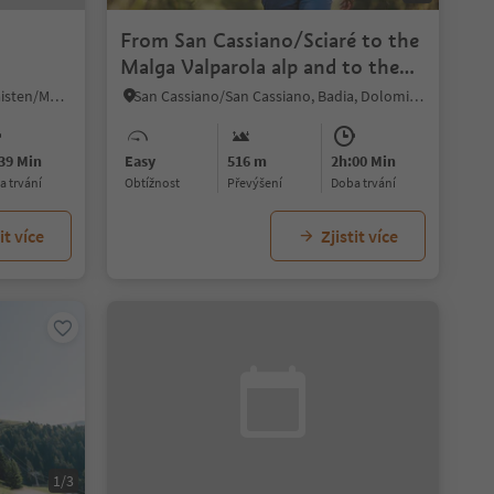
n
From San Cassiano/Sciaré to the
Malga Valparola alp and to the
Passo Valparola
Monguelfo/Welsberg, Welsberg-Taisten/Monguelfo-Tesido
San Cassiano/San Cassiano, Badia, Dolomites Region Alta Badia
39 Min
Easy
516 m
2h:00 Min
ba trvání
Obtížnost
Převýšení
doba trvání
it více
Zjistit více
1/3