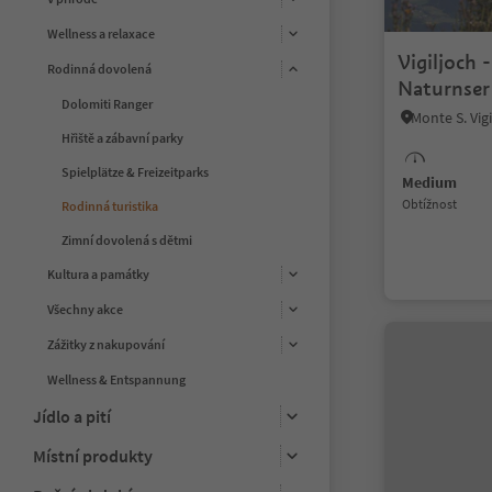
Wellness a relaxace
Vigiljoch 
Rodinná dovolená
Naturnser
Dolomiti Ranger
Hřiště a zábavní parky
Spielplätze & Freizeitparks
Medium
Obtížnost
Rodinná turistika
Zimní dovolená s dětmi
Kultura a památky
Všechny akce
Zážitky z nakupování
Wellness & Entspannung
Jídlo a pití
Místní produkty