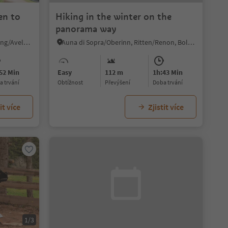
en to
Hiking in the winter on the
panorama way
Hafling Dorf/Avelengo Paese, Hafling/Avelengo, Meran/Merano and environs
Auna di Sopra/Oberinn, Ritten/Renon, Bolzano/Bozen and environs
52 Min
Easy
112 m
1h:43 Min
ba trvání
Obtížnost
Převýšení
doba trvání
it více
Zjistit více
1/3