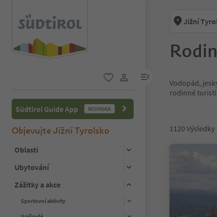
Jižní Tyro
Rodin
odkaz na menu
Vodopád, jesky
oblíbené
uživatelský odkaz
rodinné turist
Südtirol Guide App
NOVINKA
1120
Výsledky
Objevujte Jižní Tyrolsko
Oblasti
Ubytování
Zážitky a akce
Sportovní aktivity
V přírodě