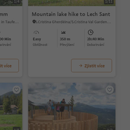
1/4
1/11
amm
Mountain lake hike to Lech Sant
Caminata di Tures/Kematen, Sand in Taufers/Campo Tures, Ahrntal/Valle Aurina
S.Cristina Gherdëina/S.Cristina Val Gardena/S.Cristina Gherdëina/St.Christina in Gröden, S.Crestina Gherdëina/Santa Cristina Val Gardana, Dolomites Region Val Gardena
00 Min
Easy
350 m
2h:40 Min
ba trvání
Obtížnost
Převýšení
doba trvání
it více
Zjistit více