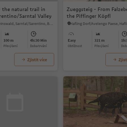
 the natural trail in
Zueggsteig - From Falzeb
rentino/Sarntal Valley
the Piffinger Köpfl
S.Martino/Reinswald, Sarntal/Sarentino, Bolzano/Bozen and environs
100 m
4h:30 Min
Easy
321 m
1h:
Převýšení
doba trvání
Obtížnost
Převýšení
do
Zjistit více
Zjist