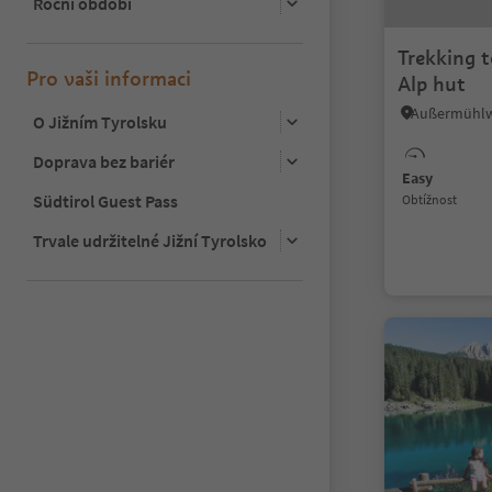
Roční období
Trekking 
Pro vaši informaci
Alp hut
O Jižním Tyrolsku
Doprava bez bariér
Easy
Südtirol Guest Pass
Obtížnost
Trvale udržitelné Jižní Tyrolsko