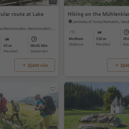
1/3
cular route at Lake
Hiking on the Mühlenkl
Nova Levante/Welschnofen, Welschnofen/Nova Levante, Dolomites Region Eggental
Medium
128 m
1h:
Obtížnost
Převýšení
do
69 m
0h:45 Min
Převýšení
doba trvání
Zjistit více
Zjist