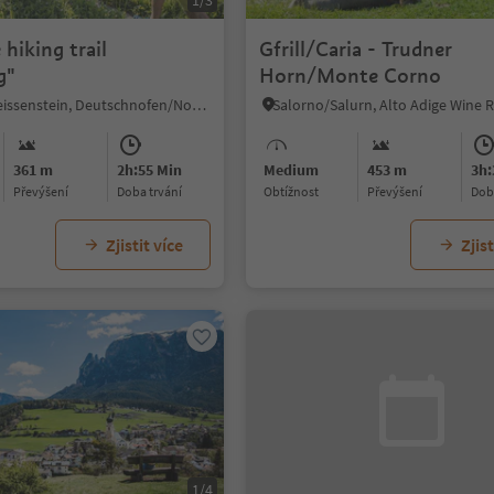
1/3
hiking trail
Gfrill/Caria - Trudner
g"
Horn/Monte Corno
Pietralba/Weissenstein, Deutschnofen/Nova Ponente, Dolomites Region Eggental
Salorno/Salurn, Alto Adige Wine 
361 m
2h:55 Min
Medium
453 m
3h:
Převýšení
doba trvání
Obtížnost
Převýšení
do
Zjistit více
Zjist
1/4