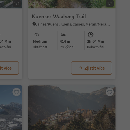
1/4
1/4
Kuenser Waalweg Trail
Caines/Kuens, Kuens/Caines, Meran/Merano and environs
04 Min
Medium
414 m
2h:04 Min
ba trvání
Obtížnost
Převýšení
doba trvání
it více
Zjistit více