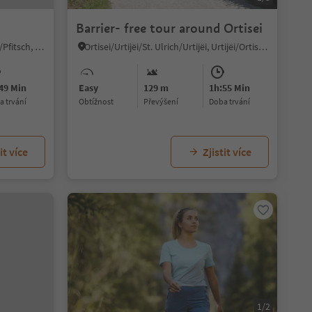
Barrier- free tour around Ortisei
S. Giacomo/St. Jakob - Val di Vizze/Pfitsch, Mühlbach/Rio di Pusteria, Brixen/Bressanone and environs
Ortisei/Urtijëi/St. Ulrich/Urtijëi, Urtijëi/Ortisei, Dolomites Region Val Gardena
49 Min
Easy
129 m
1h:55 Min
ba trvání
Obtížnost
Převýšení
doba trvání
it více
Zjistit více
1/2