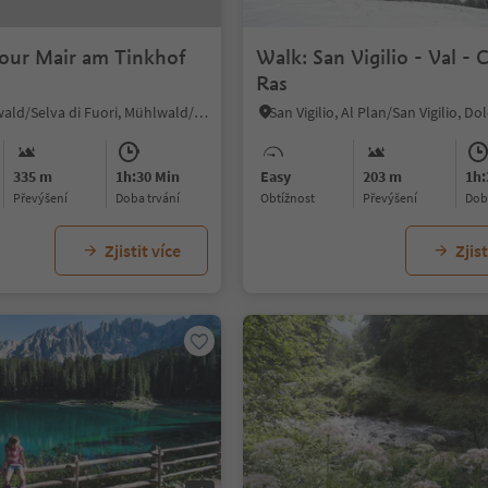
tour Mair am Tinkhof
Walk: San Vigilio - Val - 
Ras
Außermühlwald/Selva di Fuori, Mühlwald/Selva dei Molini, Ahrntal/Valle Aurina
335 m
1h:30 Min
Easy
203 m
1h:
Převýšení
doba trvání
Obtížnost
Převýšení
do
Zjistit více
Zjist