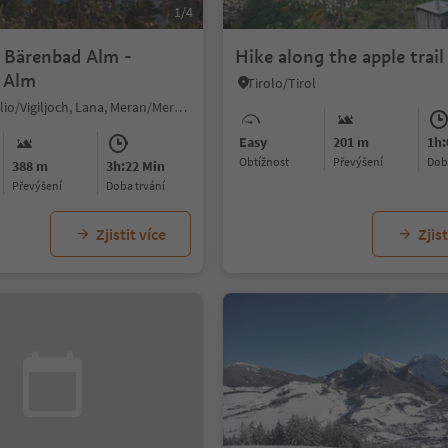
1/4
- Bärenbad Alm -
Hike along the apple trail
 Alm
Tirolo/Tirol
Monte S. Vigilio/Vigiljoch, Lana, Meran/Merano and environs
Easy
201 m
1h:
Obtížnost
Převýšení
do
388 m
3h:22 Min
Převýšení
doba trvání
Zjistit více
Zjist