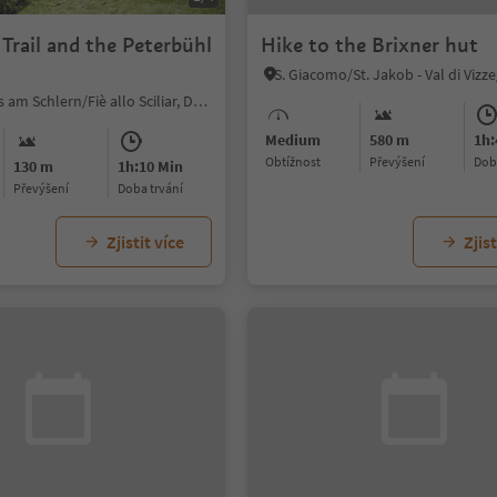
Trail and the Peterbühl
Hike to the Brixner hut
Fiè/Völs, Völs am Schlern/Fiè allo Sciliar, Dolomites Region Seiser Alm
Medium
580 m
1h:
Obtížnost
Převýšení
do
130 m
1h:10 Min
Převýšení
doba trvání
Zjistit více
Zjist