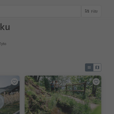
Filtr
brak aktywnych fi
sku
Tyto