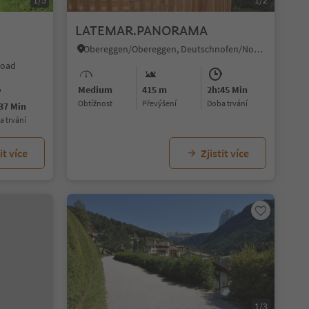
1/5
1/2
LATEMAR.PANORAMA
Obereggen/Obereggen, Deutschnofen/Nova Ponente, Dolomites Region Eggental
Road
Medium
415 m
2h:45 Min
Obtížnost
Převýšení
doba trvání
37 Min
ba trvání
it více
Zjistit více
1/3