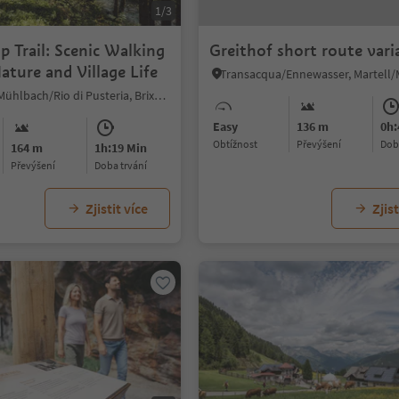
1/3
p Trail: Scenic Walking
Greithof short route vari
ture and Village Life
Vals/Valles, Mühlbach/Rio di Pusteria, Brixen/Bressanone and environs
Easy
136 m
0h:
Obtížnost
Převýšení
do
164 m
1h:19 Min
Převýšení
doba trvání
Zjistit více
Zjist