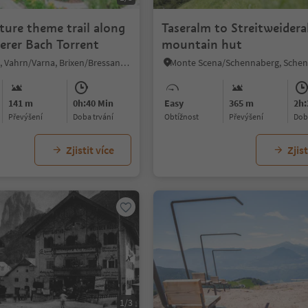
ture theme trail along
Taseralm to Streitweider
erer Bach Torrent
mountain hut
Varna/Vahrn, Vahrn/Varna, Brixen/Bressanone and environs
141 m
0h:40 Min
Easy
365 m
2h:
Převýšení
doba trvání
Obtížnost
Převýšení
do
Zjistit více
Zjist
1/3