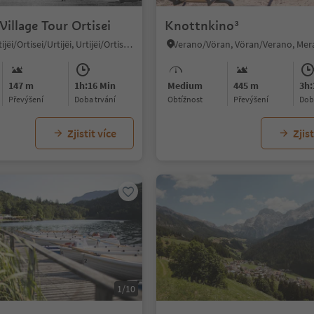
 Village Tour Ortisei
Knottnkino³
St. Ulrich/Urtijëi/Ortisei/Urtijëi, Urtijëi/Ortisei, Dolomites Region Val Gardena
147 m
1h:16 Min
Medium
445 m
3h:
Převýšení
doba trvání
Obtížnost
Převýšení
do
Zjistit více
Zjist
1/10