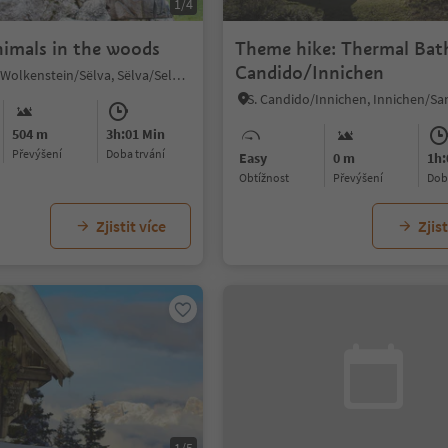
1/4
nimals in the woods
Theme hike: Thermal Bat
Candido/Innichen
Selva/Sëlva/Wolkenstein/Sëlva, Sëlva/Selva di Val Gardena, Dolomites Region Val Gardena
504 m
3h:01 Min
Převýšení
doba trvání
Easy
0 m
1h:
Obtížnost
Převýšení
do
Zjistit více
Zjist