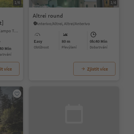
1/6
1/4
Altrei round
t]
Anterivo/Altrei, Altrei/Anterivo
Lutago/Luttach, Sand in Taufers/Campo Tures, Ahrntal/Valle Aurina
Easy
80 m
0h:40 Min
Obtížnost
Převýšení
doba trvání
40 Min
ba trvání
it více
Zjistit více