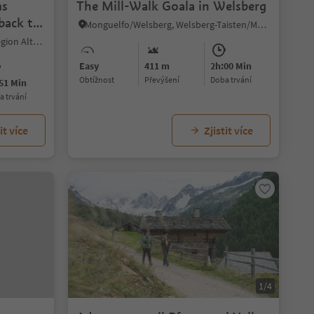
ms
The Mill-Walk Goala in Welsberg
 back to
Monguelfo/Welsberg, Welsberg-Taisten/Monguelfo-Tesido
La Val/La Val, La Val, Dolomites Region Alta Badia
Easy
411 m
2h:00 Min
Obtížnost
Převýšení
doba trvání
51 Min
ba trvání
it více
Zjistit více
1/4