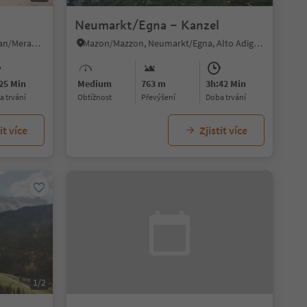
Neumarkt/Egna – Kanzel
Verano/Vöran, Vöran/Verano, Meran/Merano and environs
Mazon/Mazzon, Neumarkt/Egna, Alto Adige Wine Road
25 Min
Medium
763 m
3h:42 Min
ba trvání
Obtížnost
Převýšení
doba trvání
it více
Zjistit více
1/2