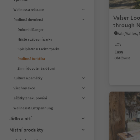
Wellness a relaxace
Valser Loo
Rodinná dovolená
through Na
Dolomiti Ranger
Hřiště a zábavní parky
Spielplätze & Freizeitparks
Easy
Obtížnost
Rodinná turistika
Zimní dovolená s dětmi
Kultura a památky
Všechny akce
Zážitky z nakupování
Wellness & Entspannung
Jídlo a pití
Místní produkty