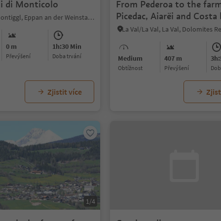
i di Monticolo
From Pederoa to the far
Picedac, Aiarëi and Costa
Monticolo/Montiggl, Eppan an der Weinstaße/Appiano sulla Strada del Vino, Alto Adige Wine Road
Pederoa
0 m
1h:30 Min
Převýšení
doba trvání
Medium
407 m
3h:
Obtížnost
Převýšení
do
Zjistit více
Zjist
1/4