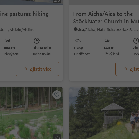
1/5
ine pastures hiking
From Aicha/Aica to the
Stöcklvater Church in M
rio di Pusteria
ein, Aldein/Aldino
404 m
3h:34 Min
Easy
140 m
2h:
Převýšení
doba trvání
Obtížnost
Převýšení
do
Zjistit více
Zjist
1/3