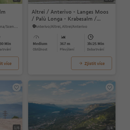
alm
Altrei / Anterivo - Langes Moos
/ Palù Longa - Krabesalm /
Malghette - Ziss Sattel / Passo
Monte Scena/Schennaberg, Schenna/Scena, Meran/Merano and environs
Anterivo/Altrei, Altrei/Anterivo
Cisa - Altrei / Anterivo
30 Min
Medium
367 m
3h:25 Min
ba trvání
Obtížnost
Převýšení
doba trvání
it více
Zjistit více
1/6
1/4