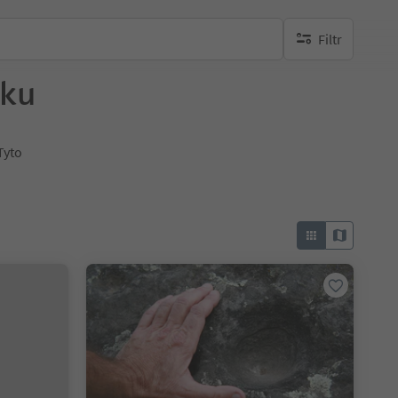
Filtr
brak aktywnych fi
sku
Tyto