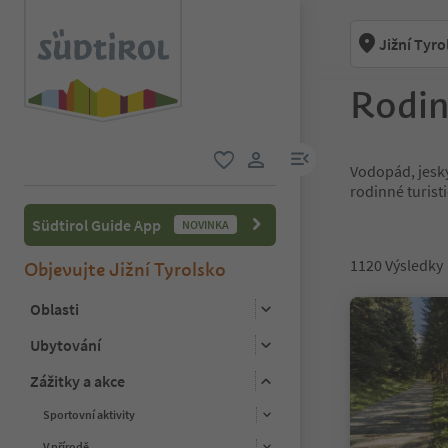
Jižní Tyro
Rodin
odkaz na menu
Vodopád, jesky
oblíbené
uživatelský odkaz
rodinné turist
Südtirol Guide App
NOVINKA
1120
Výsledky
Objevujte Jižní Tyrolsko
Oblasti
Ubytování
Zážitky a akce
Sportovní aktivity
V přírodě