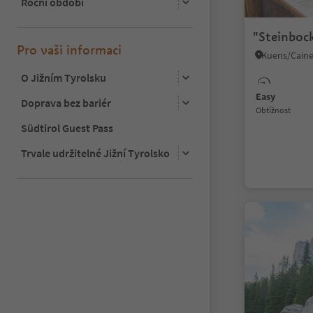
Roční období
"Steinboc
Pro vaši informaci
O Jižním Tyrolsku
Easy
Doprava bez bariér
Obtížnost
Südtirol Guest Pass
Trvale udržitelné Jižní Tyrolsko