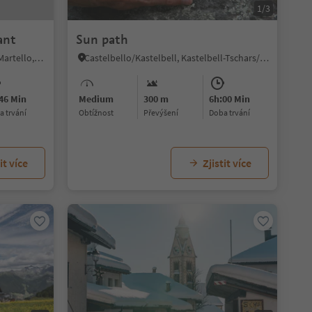
1/3
ant
Sun path
Transacqua/Ennewasser, Martell/Martello, Vinschgau/Val Venosta
Castelbello/Kastelbell, Kastelbell-Tschars/Castelbello-Ciardes, Vinschgau/Val Venosta
46 Min
Medium
300 m
6h:00 Min
ba trvání
Obtížnost
Převýšení
doba trvání
it více
Zjistit více