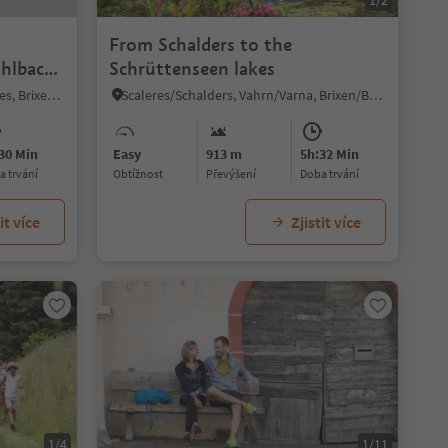
1/2
From Schalders to the
ühlbach/
Schrüttenseen lakes
Aica/Aicha, Natz-Schabs/Naz-Sciaves, Brixen/Bressanone and environs
Scaleres/Schalders, Vahrn/Varna, Brixen/Bressanone and environs
30 Min
Easy
913 m
5h:32 Min
ba trvání
Obtížnost
Převýšení
doba trvání
it více
Zjistit více
1/4
1/11