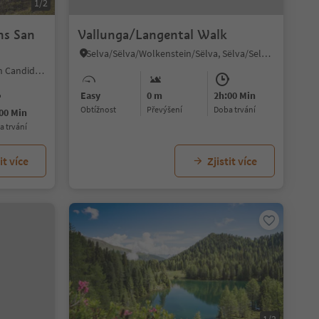
1/2
hs San
Vallunga/Langental Walk
Selva/Sëlva/Wolkenstein/Sëlva, Sëlva/Selva di Val Gardena, Dolomites Region Val Gardena
S. Candido/Innichen, Innichen/San Candido, Dolomites Region 3 Zinnen
Easy
0 m
2h:00 Min
Obtížnost
Převýšení
doba trvání
00 Min
ba trvání
it více
Zjistit více