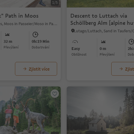
1/5
k" Path in Moos
Descent to Luttach via
Schöllberg Alm [alpine hu
Kuens/Caines, Moos in Passeier/Moso in Passiria, Meran/Merano and environs
32 m
0h:19 Min
Převýšení
doba trvání
Easy
0 m
2h:
Obtížnost
Převýšení
do
Zjistit více
Zjist