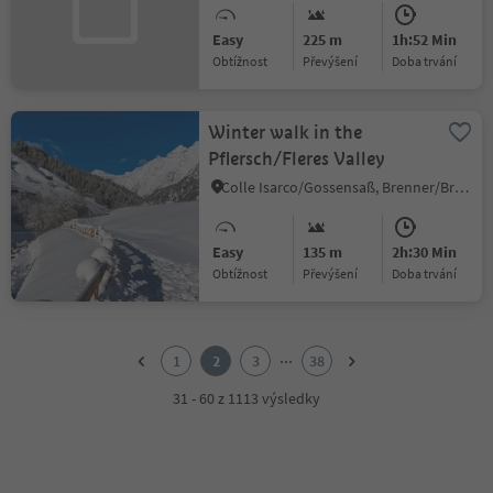
Easy
225 m
1h:52 Min
Obtížnost
Převýšení
doba trvání
Winter walk in the
Pflersch/Fleres Valley
Colle Isarco/Gossensaß, Brenner/Brennero, Sterzing/Vipiteno and environs
Easy
135 m
2h:30 Min
Obtížnost
Převýšení
doba trvání
1
2
...
1
2
3
38
3
4
31 - 60 z 1113 výsledky
5
6
7
8