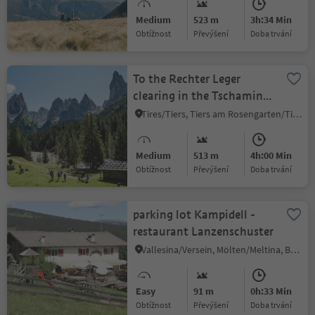
Medium
523 m
3h:34 Min
Obtížnost
Převýšení
doba trvání
To the Rechter Leger
clearing in the Tschamin
Valley
Tires/Tiers, Tiers am Rosengarten/Tires al Catinaccio, Dolomites Region Seiser Alm
Medium
513 m
4h:00 Min
Obtížnost
Převýšení
doba trvání
parking lot Kampidell -
restaurant Lanzenschuster
Vallesina/Versein, Mölten/Meltina, Bolzano/Bozen and environs
Easy
91 m
0h:33 Min
Obtížnost
Převýšení
doba trvání