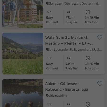
nature-trail
Obereggen/Obereggen, Deutschnofen/Nova Ponente, Dolomites Region Eggental
Easy
471 m
3h:49 Min
Obtížnost
Převýšení
doba trvání
Walk from St. Martin/S.
Martino – Pfeiftal – E5 –
St. Leonhard/S. Leonardo
San Leonardo i.P./St. Leonhard i.P., St.Leonhard in Passeier/San Leonardo in Passiria, Meran/Merano and environs
Easy
226 m
1h:45 Min
Obtížnost
Převýšení
doba trvání
Aldein - Göllersee -
Rotwand - Burgstallegg
Aldein/Aldino