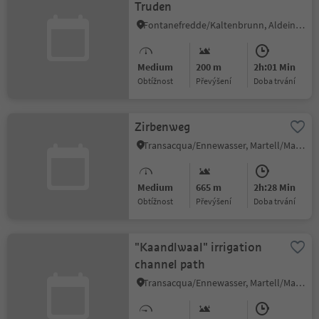
Truden
Fontanefredde/Kaltenbrunn, Aldein/Aldino
Medium
200 m
2h:01 Min
Obtížnost
Převýšení
doba trvání
Zirbenweg
Transacqua/Ennewasser, Martell/Martello, Vinschgau/Val Venosta
Medium
665 m
2h:28 Min
Obtížnost
Převýšení
doba trvání
"Kaandlwaal" irrigation
channel path
Transacqua/Ennewasser, Martell/Martello, Vinschgau/Val Venosta