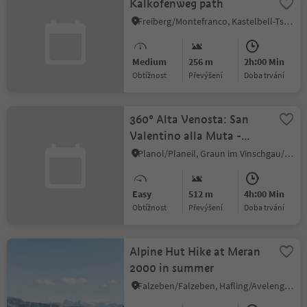
Kalkofenweg path
Freiberg/Montefranco, Kastelbell-Tschars/Castelbello-Ciardes, Vinschgau/Val Venosta
Medium
256 m
2h:00 Min
Obtížnost
Převýšení
doba trvání
360° Alta Venosta: San
Valentino alla Muta -
Planol
Planol/Planeil, Graun im Vinschgau/Curon Venosta, Vinschgau/Val Venosta
Easy
512 m
4h:00 Min
Obtížnost
Převýšení
doba trvání
Alpine Hut Hike at Meran
2000 in summer
Falzeben/Falzeben, Hafling/Avelengo, Meran/Merano and environs