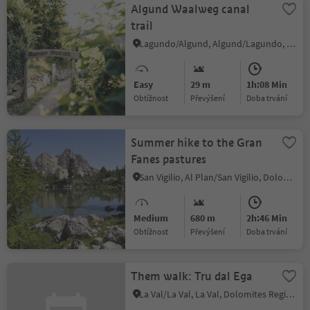
Algund Waalweg canal
trail
Lagundo/Algund, Algund/Lagundo, Meran/Merano and environs
Easy
29 m
1h:08 Min
Obtížnost
Převýšení
doba trvání
Summer hike to the Gran
Fanes pastures
San Vigilio, Al Plan/San Vigilio, Dolomites Region Kronplatz/Plan de Corones
Medium
680 m
2h:46 Min
Obtížnost
Převýšení
doba trvání
Them walk: Tru dal Ega
La Val/La Val, La Val, Dolomites Region Kronplatz/Plan de Corones