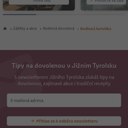
hned teď
Ponořte se zde
31
32
33
34
35
Zážitky a akce
Rodinná dovolená
Rodinná turistika
36
37
38
Tipy na dovolenou v Jižním Tyrolsku
S newsletterem Jižního Tyrolska získáš tipy na
dovolenou, zajímavé akce i tradiční recepty.
E-mailová adresa
Přihlas se k odběru newsletteru