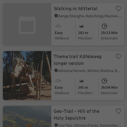
Walking in Mittertal
Stange/Stanghe, Ratschings/Racines, Sterzing/Vipiteno and environs
Easy
282 m
1h:23 Min
Obtížnost
Převýšení
doba trvání
Theme trail Köfeleweg
longer version
Vallesina/Versein, Mölten/Meltina, Bolzano/Bozen and environs
Easy
345 m
2h:04 Min
Obtížnost
Převýšení
doba trvání
Geo-Trail - Hill of the
Holy Sepulchre
Tiso/Teis, Villnöss/Funes, Dolomites Region Lüsen Villnöss