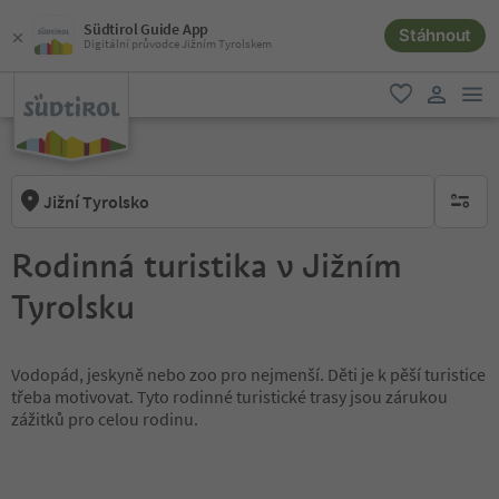
Südtirol Guide App
Stáhnout
Digitální průvodce Jižním Tyrolskem
odk
oblíbené
uživatel
Jižní Tyrolsko
brak ak
Rodinná turistika v Jižním
Tyrolsku
Vodopád, jeskyně nebo zoo pro nejmenší. Děti je k pěší turistice
třeba motivovat. Tyto rodinné turistické trasy jsou zárukou
zážitků pro celou rodinu.