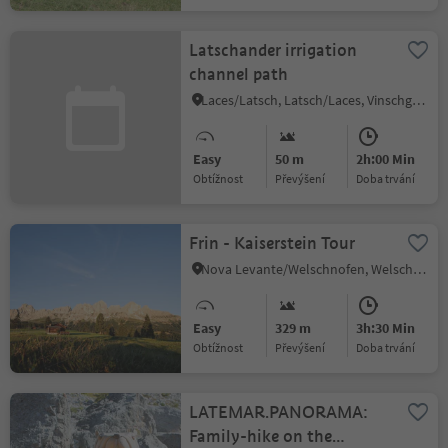
Latschander irrigation
channel path
Laces/Latsch, Latsch/Laces, Vinschgau/Val Venosta
Easy
50 m
2h:00 Min
Obtížnost
Převýšení
doba trvání
Frin - Kaiserstein Tour
Nova Levante/Welschnofen, Welschnofen/Nova Levante, Dolomites Region Eggental
Easy
329 m
3h:30 Min
Obtížnost
Převýšení
doba trvání
LATEMAR.PANORAMA:
Family-hike on the