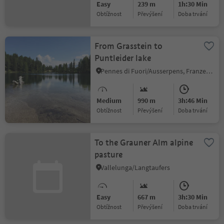
Easy
239 m
1h:30 Min
Obtížnost
Převýšení
doba trvání
From Grasstein to
Puntleider lake
Pennes di Fuori/Ausserpens, Franzensfeste/Fortezza, Brixen/Bressanone and environs
Medium
990 m
3h:46 Min
Obtížnost
Převýšení
doba trvání
To the Grauner Alm alpine
pasture
Vallelunga/Langtaufers
Easy
667 m
3h:30 Min
Obtížnost
Převýšení
doba trvání