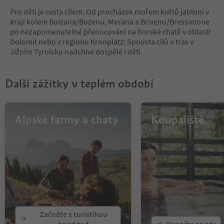
9
Pro děti je cesta cílem. Od procházek mořem květů jabloní v
10
kraji kolem Bolzana/Bozenu, Merana a Brixenu/Bressanone
11
po nezapomenutelné přenocování na horské chatě v oblasti
12
Dolomit nebo v regionu Kronplatz: Spousta cílů a tras v
13
Jižním Tyrolsku nadchne dospělé i děti.
14
15
16
Další zážitky v teplém období
17
18
19
20
Alpské farmy a chaty
Koupaliště
21
22
23
24
25
26
27
28
29
Začněte s turistikou
30