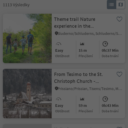
1113
Výsledky
Theme trail Nature
experience in the
Schludernser Au
Sluderno/Schluderns, Schluderns/Sluderno, Vinschgau/Val Venosta
Easy
15 m
0h:37 Min
Obtížnost
Převýšení
doba trvání
From Tesimo to the St.
Christoph Church -
Circular Hike at winter
Prissiano/Prissian, Tisens/Tesimo, Meran/Merano and environs
Easy
59 m
0h:43 Min
Obtížnost
Převýšení
doba trvání