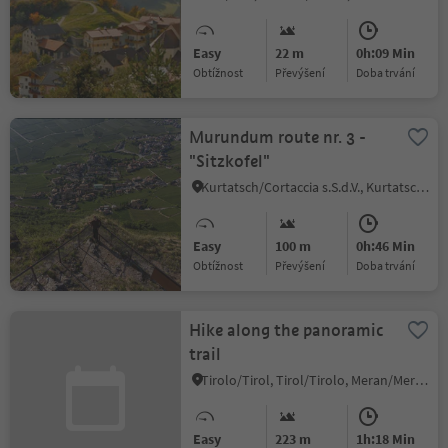
Easy
22 m
0h:09 Min
Obtížnost
Převýšení
doba trvání
Murundum route nr. 3 -
"Sitzkofel"
Kurtatsch/Cortaccia s.S.d.V., Kurtatsch an der Weinstraße/Cortaccia sulla Strada del Vino, Alto Adige Wine Road
Easy
100 m
0h:46 Min
Obtížnost
Převýšení
doba trvání
Hike along the panoramic
trail
Tirolo/Tirol, Tirol/Tirolo, Meran/Merano and environs
Easy
223 m
1h:18 Min