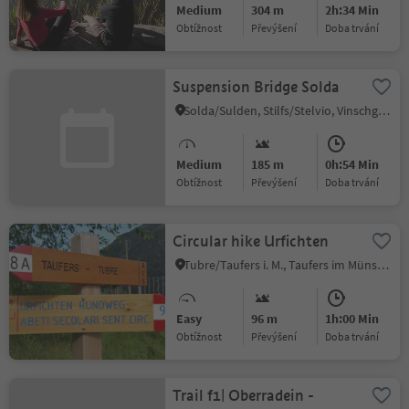
Medium
304 m
2h:34 Min
Obtížnost
Převýšení
doba trvání
Suspension Bridge Solda
Solda/Sulden, Stilfs/Stelvio, Vinschgau/Val Venosta
Medium
185 m
0h:54 Min
Obtížnost
Převýšení
doba trvání
Circular hike Urfichten
Tubre/Taufers i. M., Taufers im Münstertal/Tubre, Vinschgau/Val Venosta
Easy
96 m
1h:00 Min
Obtížnost
Převýšení
doba trvání
Trail f1| Oberradein -