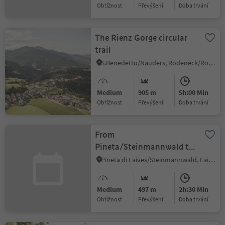
Obtížnost
Převýšení
doba trvání
The Rienz Gorge circular
trail
S.Benedetto/Nauders, Rodeneck/Rodengo, Brixen/Bressanone and environs
Medium
905 m
5h:00 Min
Obtížnost
Převýšení
doba trvání
From
Pineta/Steinmannwald to
the Rechtebner inn
Pineta di Laives/Steinmannwald, Laives/Leifers, Bolzano/Bozen and environs
Medium
497 m
2h:30 Min
Obtížnost
Převýšení
doba trvání