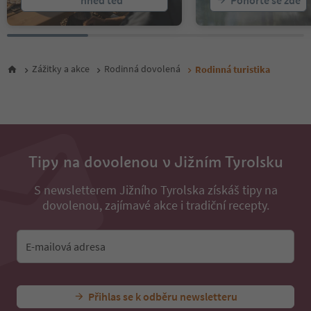
hned teď
Ponořte se zde
31
32
33
34
35
Zážitky a akce
Rodinná dovolená
Rodinná turistika
36
37
38
Tipy na dovolenou v Jižním Tyrolsku
S newsletterem Jižního Tyrolska získáš tipy na
dovolenou, zajímavé akce i tradiční recepty.
E-mailová adresa
Přihlas se k odběru newsletteru