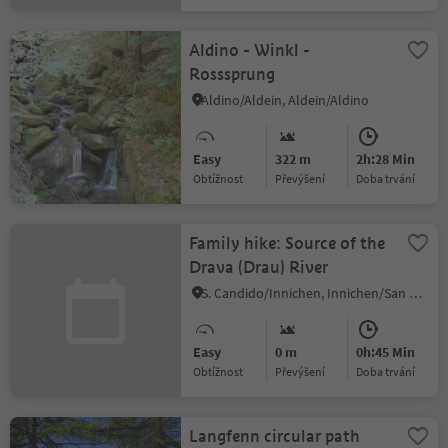
Aldino - Winkl -
Rosssprung
Aldino/Aldein, Aldein/Aldino
Easy
322 m
2h:28 Min
Obtížnost
Převýšení
doba trvání
Family hike: Source of the
Drava (Drau) River
S. Candido/Innichen, Innichen/San Candido, Dolomites Region 3 Zinnen
Easy
0 m
0h:45 Min
Obtížnost
Převýšení
doba trvání
Langfenn circular path