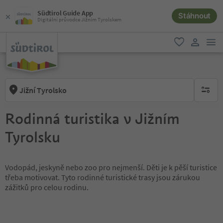
Südtirol Guide App
Stáhnout
Digitální průvodce Jižním Tyrolskem
odk
oblíbené
uživatel
Jižní Tyrolsko
brak ak
Rodinná turistika v Jižním
Tyrolsku
Vodopád, jeskyně nebo zoo pro nejmenší. Děti je k pěší turistice
třeba motivovat. Tyto rodinné turistické trasy jsou zárukou
zážitků pro celou rodinu.