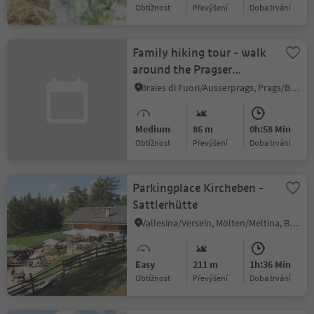
Obtížnost
Převýšení
doba trvání
Family hiking tour - walk
around the Pragser
Wildsee Lake
Braies di Fuori/Ausserprags, Prags/Braies, Dolomites Region 3 Zinnen
Medium
86 m
0h:58 Min
Obtížnost
Převýšení
doba trvání
Parkingplace Kircheben -
Sattlerhütte
Vallesina/Versein, Mölten/Meltina, Bolzano/Bozen and environs
Easy
211 m
1h:36 Min
Obtížnost
Převýšení
doba trvání