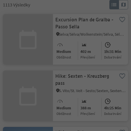
1113
Výsledky
Excursion Plan de Gralba -
Passo Sella
Selva/Sëlva/Wolkenstein/Sëlva, Sëlva/Selva di Val Gardena, Dolomites Region Val Gardena
Medium
402 m
1h:31 Min
Obtížnost
Převýšení
doba trvání
Hike: Sexten - Kreuzberg
pass
S. Vito/St. Veit - Sesto/Sexten, Sexten/Sesto, Dolomites Region 3 Zinnen
Medium
388 m
4h:25 Min
Obtížnost
Převýšení
doba trvání