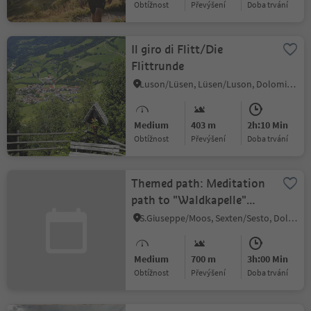
Obtížnost
Převýšení
doba trvání
Il giro di Flitt/Die
Flittrunde
Luson/Lüsen, Lüsen/Luson, Dolomites Region Lüsen Villnöss
Medium
403 m
2h:10 Min
Obtížnost
Převýšení
doba trvání
Themed path: Meditation
path to "Waldkapelle"
chapel
S.Giuseppe/Moos, Sexten/Sesto, Dolomites Region 3 Zinnen
Medium
700 m
3h:00 Min
Obtížnost
Převýšení
doba trvání