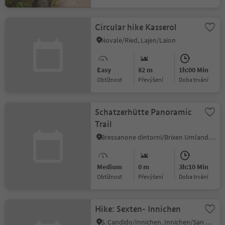
Circular hike Kasserol
Novale/Ried, Lajen/Laion
Easy
82 m
1h:00 Min
Obtížnost
Převýšení
doba trvání
Schatzerhütte Panoramic
Trail
Bressanone dintorni/Brixen Umland, Brixen/Bressanone, Brixen/Bressanone and environs
Medium
0 m
3h:10 Min
Obtížnost
Převýšení
doba trvání
Hike: Sexten- Innichen
S. Candido/Innichen, Innichen/San Candido, Dolomites Region 3 Zinnen