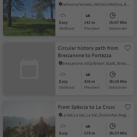
Vallesina/Versein, Mölten/Meltina, Bolzano/Bozen and environs
Easy
141 m
1h:07 Min
Obtížnost
Převýšení
doba trvání
Circular history path from
Bressanone to Fortezza
Bressanone città/Brixen Stadt, Brixen/Bressanone, Brixen/Bressanone and environs
Easy
438 m
3h:28 Min
Obtížnost
Převýšení
doba trvání
From Spëscia to La Crusc
La Val/La Val, La Val, Dolomites Region Alta Badia
Easy
574 m
3h:19 Min