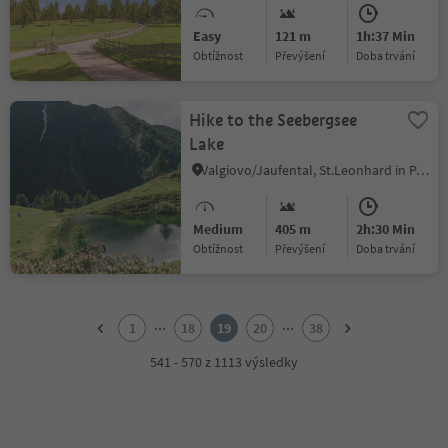
Easy
121 m
1h:37 Min
Obtížnost
Převýšení
doba trvání
Hike to the Seebergsee
Lake
Valgiovo/Jaufental, St.Leonhard in Passeier/San Leonardo in Passiria, Meran/Merano and environs
Medium
405 m
2h:30 Min
Obtížnost
Převýšení
doba trvání
1
2
...
...
1
18
19
20
38
3
4
541 - 570 z 1113 výsledky
5
6
7
8