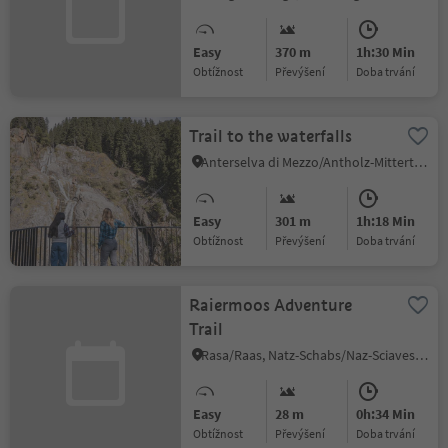
Easy
370 m
1h:30 Min
Obtížnost
Převýšení
doba trvání
Trail to the waterfalls
Anterselva di Mezzo/Antholz-Mittertal, Rasen-Antholz/Rasun Anterselva, Dolomites Region Kronplatz/Plan de Corones
Easy
301 m
1h:18 Min
Obtížnost
Převýšení
doba trvání
Raiermoos Adventure
Trail
Rasa/Raas, Natz-Schabs/Naz-Sciaves, Brixen/Bressanone and environs
Easy
28 m
0h:34 Min
Obtížnost
Převýšení
doba trvání