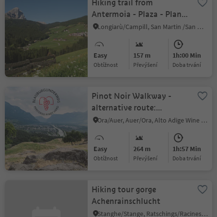
Hiking trail from
Antermoia - Plaza - Plan
Murin - Fidelis -
Longiarù/Campill, San Martin /San Martino, Dolomites Region Kronplatz/Plan de Corones
Antermoia
Easy
157 m
1h:00 Min
Obtížnost
Převýšení
doba trvání
Pinot Noir Walkway -
alternative route:
Auer/Ora -
Ora/Auer, Auer/Ora, Alto Adige Wine Road
Montan/Montagna -
Auer/Ora
Easy
264 m
1h:57 Min
Obtížnost
Převýšení
doba trvání
Hiking tour gorge
Achenrainschlucht
Stanghe/Stange, Ratschings/Racines, Sterzing/Vipiteno and environs