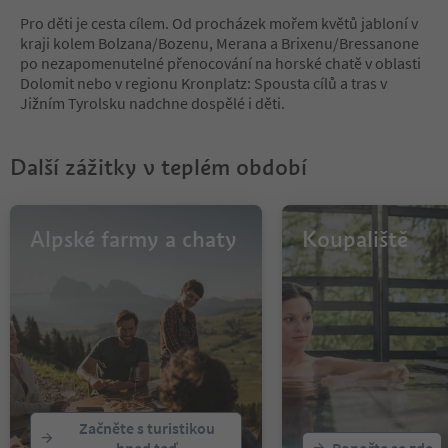
9
Pro děti je cesta cílem. Od procházek mořem květů jabloní v
10
kraji kolem Bolzana/Bozenu, Merana a Brixenu/Bressanone
11
po nezapomenutelné přenocování na horské chatě v oblasti
12
Dolomit nebo v regionu Kronplatz: Spousta cílů a tras v
13
Jižním Tyrolsku nadchne dospělé i děti.
14
15
16
Další zážitky v teplém období
17
18
19
20
Alpské farmy a chaty
Koupaliště
21
22
23
24
25
26
27
28
29
Začněte s turistikou
30