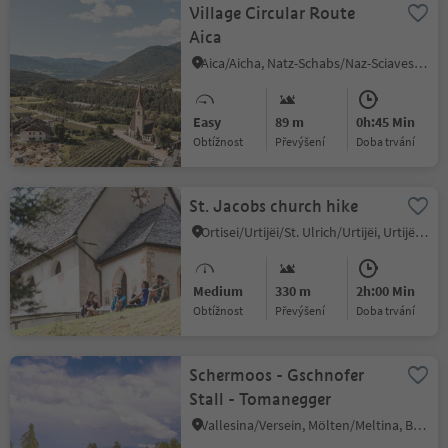
Village Circular Route
Aica
Aica/Aicha, Natz-Schabs/Naz-Sciaves, Brixen/Bressanone and environs
Easy
89 m
0h:45 Min
Obtížnost
Převýšení
doba trvání
St. Jacobs church hike
Ortisei/Urtijëi/St. Ulrich/Urtijëi, Urtijëi/Ortisei, Dolomites Region Val Gardena
Medium
330 m
2h:00 Min
Obtížnost
Převýšení
doba trvání
Schermoos - Gschnofer
Stall - Tomanegger
Vallesina/Versein, Mölten/Meltina, Bolzano/Bozen and environs