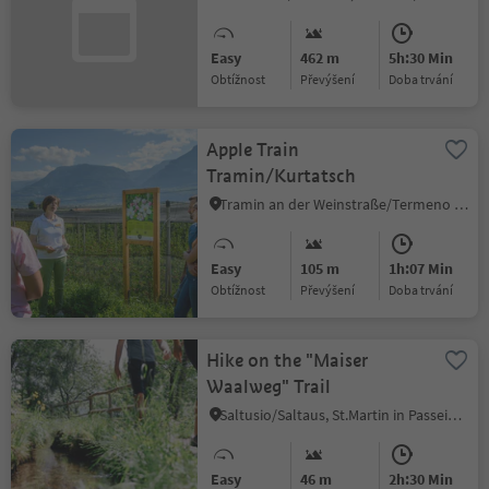
Easy
462 m
5h:30 Min
Obtížnost
Převýšení
doba trvání
Apple Train
Tramin/Kurtatsch
Tramin an der Weinstraße/Termeno sulla Strada del Vino, Alto Adige Wine Road
Easy
105 m
1h:07 Min
Obtížnost
Převýšení
doba trvání
Hike on the "Maiser
Waalweg" Trail
Saltusio/Saltaus, St.Martin in Passeier/San Martino in Passiria, Meran/Merano and environs
Easy
46 m
2h:30 Min