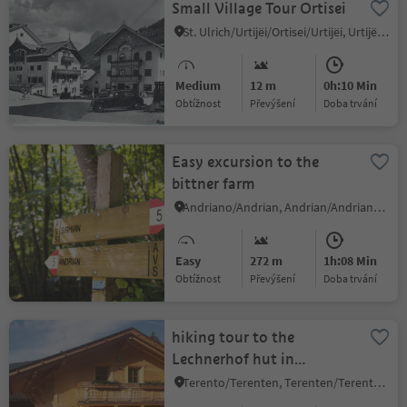
Small Village Tour Ortisei
St. Ulrich/Urtijëi/Ortisei/Urtijëi, Urtijëi/Ortisei, Dolomites Region Val Gardena
Medium
12 m
0h:10 Min
Obtížnost
Převýšení
doba trvání
Easy excursion to the
bittner farm
Andriano/Andrian, Andrian/Andriano, Alto Adige Wine Road
Easy
272 m
1h:08 Min
Obtížnost
Převýšení
doba trvání
hiking tour to the
Lechnerhof hut in
Terenten
Terento/Terenten, Terenten/Terento, Brixen/Bressanone and environs