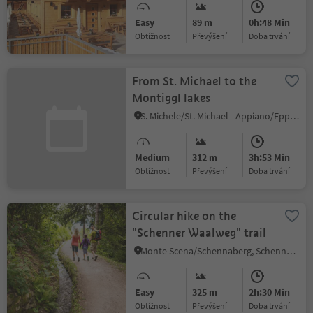
Easy
89 m
0h:48 Min
Obtížnost
Převýšení
doba trvání
From St. Michael to the
Montiggl lakes
S. Michele/St. Michael - Appiano/Eppan, Eppan an der Weinstaße/Appiano sulla Strada del Vino, Alto Adige Wine Road
Medium
312 m
3h:53 Min
Obtížnost
Převýšení
doba trvání
Circular hike on the
"Schenner Waalweg" trail
Monte Scena/Schennaberg, Schenna/Scena, Meran/Merano and environs
Easy
325 m
2h:30 Min
Obtížnost
Převýšení
doba trvání