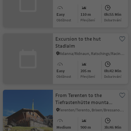
Easy
110 m
0h:55 Min
Obtížnost
Převýšení
doba trvání
Excursion to the hut
Stadlalm
Ridanna/Ridnaun, Ratschings/Racines, Sterzing/Vipiteno and environs
Easy
205 m
0h:42 Min
Obtížnost
Převýšení
doba trvání
From Terenten to the
Tiefrastenhütte mountain
hut
Terenten/Terento, Brixen/Bressanone and environs
Medium
900 m
3h:46 Min