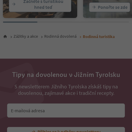
Začněte s turistikou
30
hned teď
Ponořte se zde
31
32
33
34
35
Zážitky a akce
Rodinná dovolená
Rodinná turistika
36
37
38
Tipy na dovolenou v Jižním Tyrolsku
S newsletterem Jižního Tyrolska získáš tipy na
dovolenou, zajímavé akce i tradiční recepty.
E-mailová adresa
Přihlas se k odběru newsletteru