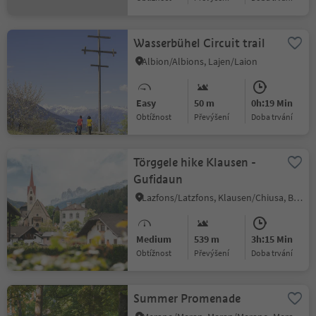
Wasserbühel Circuit trail
Albion/Albions, Lajen/Laion
Easy
50 m
0h:19 Min
Obtížnost
Převýšení
doba trvání
Törggele hike Klausen -
Gufidaun
Lazfons/Latzfons, Klausen/Chiusa, Brixen/Bressanone and environs
Medium
539 m
3h:15 Min
Obtížnost
Převýšení
doba trvání
Summer Promenade