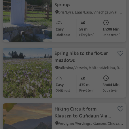
Springs
Oris/Eyrs, Laas/Lasa, Vinschgau/Val Venosta
Easy
58 m
1h:08 Min
Obtížnost
Převýšení
doba trvání
Spring hike to the flower
meadows
Vallesina/Versein, Mölten/Meltina, Bolzano/Bozen and environs
Easy
425 m
3h:04 Min
Obtížnost
Převýšení
doba trvání
Hiking Circuit form
Klausen to Gufidaun Via
Albions and back
Verdignes/Verdings, Klausen/Chiusa, Brixen/Bressanone and environs