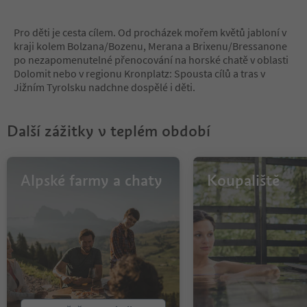
8
9
Pro děti je cesta cílem. Od procházek mořem květů jabloní v
10
kraji kolem Bolzana/Bozenu, Merana a Brixenu/Bressanone
11
po nezapomenutelné přenocování na horské chatě v oblasti
12
Dolomit nebo v regionu Kronplatz: Spousta cílů a tras v
13
Jižním Tyrolsku nadchne dospělé i děti.
14
15
16
Další zážitky v teplém období
17
18
19
20
Alpské farmy a chaty
Koupaliště
21
22
23
24
25
26
27
28
29