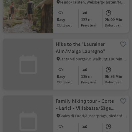
Tesido/Taisten, Welsberg-Taisten/Monguelfo-Tesido
Easy
122 m
2h:00 Min
Obtížnost
Převýšení
doba trvání
Hike to the "Laureiner
Alm/Malga Lauregno"
Santa Valburga/St. Walburg, Laurein/Lauregno, Meran/Merano and environs
Easy
125 m
0h:36 Min
Obtížnost
Převýšení
doba trvání
Family hiking tour - Corte
- Larici - Villabassa/Säge -
Lercha - Niederdorf
Braies di Fuori/Ausserprags, Niederdorf/Villabassa, Dolomites Region 3 Zinnen