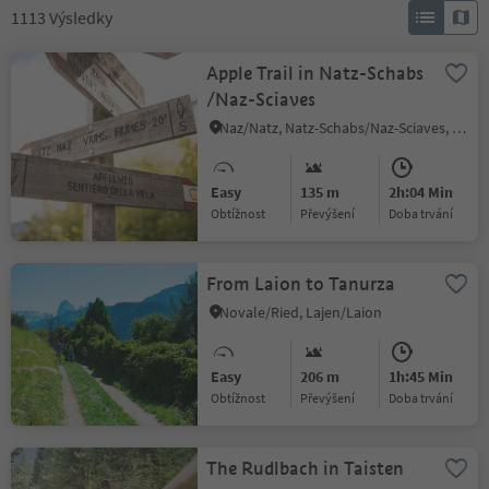
1113
Výsledky
Apple Trail in Natz-Schabs
/Naz-Sciaves
Naz/Natz, Natz-Schabs/Naz-Sciaves, Brixen/Bressanone and environs
Easy
135 m
2h:04 Min
Obtížnost
Převýšení
doba trvání
From Laion to Tanurza
Novale/Ried, Lajen/Laion
Easy
206 m
1h:45 Min
Obtížnost
Převýšení
doba trvání
The Rudlbach in Taisten