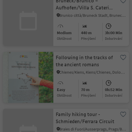
Bruneck/Brunico –
Aufhofen/Villa S. Caterina
– Amaten/Ameto
Brunico città/Bruneck Stadt, Bruneck/Brunico, Dolomites Region Kronplatz/Plan de Corones
Medium
440 m
3h:00 Min
Obtížnost
Převýšení
doba trvání
Following in the tracks of
the ancient romans
Chienes/Kiens, Kiens/Chienes, Dolomites Region Kronplatz/Plan de Corones
Easy
70 m
0h:52 Min
Obtížnost
Převýšení
doba trvání
Family hiking tour -
Schmieden/Ferrara Circuit
Braies di Fuori/Ausserprags, Prags/Braies, Dolomites Region 3 Zinnen