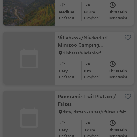
Medium
603 m
3h:42 Min
Obtížnost
Převýšení
doba trvání
Villabassa/Niederdorf -
Minizoo Camping
Olympia - Bad Maistatt -
Villabassa/Niederdorf
Niederdorf/Villabassa
Easy
0 m
1h:30 Min
Obtížnost
Převýšení
doba trvání
Panoramic trail Pfalzen /
Falzes
Plata/Platten - Falzes/Pfalzen, Pfalzen/Falzes, Dolomites Region Kronplatz/Plan de Corones
Easy
189 m
2h:00 Min
Obtížnost
Převýšení
doba trvání