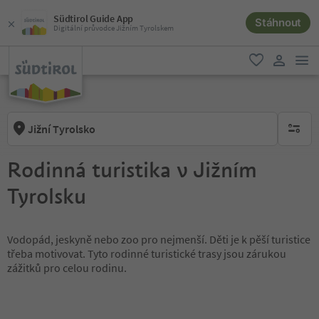
Südtirol Guide App
Stáhnout
Digitální průvodce Jižním Tyrolskem
odk
oblíbené
uživatel
Jižní Tyrolsko
brak ak
Rodinná turistika v Jižním
Tyrolsku
Vodopád, jeskyně nebo zoo pro nejmenší. Děti je k pěší turistice
třeba motivovat. Tyto rodinné turistické trasy jsou zárukou
zážitků pro celou rodinu.