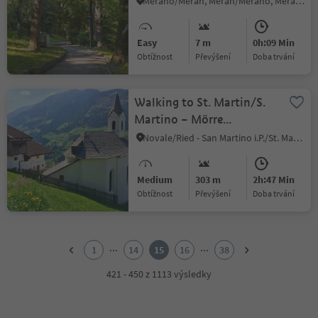
Merano/Meran, Meran/Merano, Meran/Merano and environs
Easy
7 m
0h:09 Min
Obtížnost
Převýšení
doba trvání
Walking to St. Martin/S.
Martino – Mörre
Sanctuary and back again
Novale/Ried - San Martino i.P./St. Martin i.P., St.Martin in Passeier/San Martino in Passiria, Meran/Merano and environs
Medium
303 m
2h:47 Min
Obtížnost
Převýšení
doba trvání
1
2
...
...
1
14
15
16
38
3
4
421 - 450 z 1113 výsledky
5
6
7