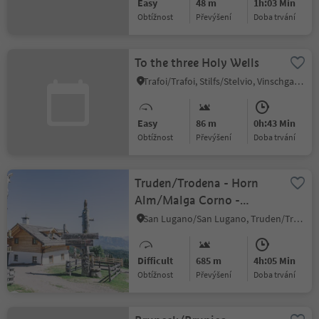
Easy
48 m
1h:03 Min
Obtížnost
Převýšení
doba trvání
To the three Holy Wells
Trafoi/Trafoi, Stilfs/Stelvio, Vinschgau/Val Venosta
Easy
86 m
0h:43 Min
Obtížnost
Převýšení
doba trvání
Truden/Trodena - Horn
Alm/Malga Corno -
Truden/Trodena
San Lugano/San Lugano, Truden/Trodena
Difficult
685 m
4h:05 Min
Obtížnost
Převýšení
doba trvání