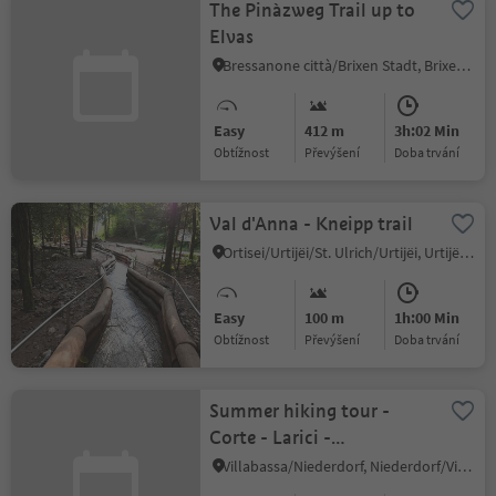
The Pinàzweg Trail up to
Elvas
Bressanone città/Brixen Stadt, Brixen/Bressanone, Brixen/Bressanone and environs
Easy
412 m
3h:02 Min
Obtížnost
Převýšení
doba trvání
Val d'Anna - Kneipp trail
Ortisei/Urtijëi/St. Ulrich/Urtijëi, Urtijëi/Ortisei, Dolomites Region Val Gardena
Easy
100 m
1h:00 Min
Obtížnost
Převýšení
doba trvání
Summer hiking tour -
Corte - Larici -
Villabassa/Säge - Lercha -
Villabassa/Niederdorf, Niederdorf/Villabassa, Dolomites Region 3 Zinnen
Niederdorf