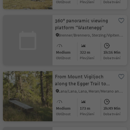
Obtížnost
Převýšení
doba trvání
360° panoramic viewing
platform “Wastenegg”
Brenner/Brennero, Sterzing/Vipiteno and environs
Medium
322 m
1h:16 Min
Obtížnost
Převýšení
doba trvání
From Mount Vigiljoch
along the Egger Trail to
Achbach/Rio Lagundo
Lana/Lana, Lana, Meran/Merano and environs
Medium
173 m
2h:49 Min
Obtížnost
Převýšení
doba trvání