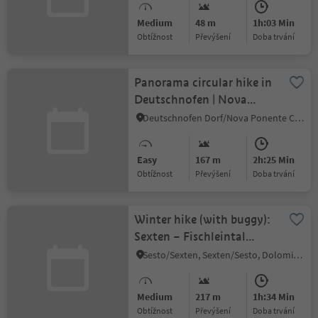
Medium
48 m
1h:03 Min
Obtížnost
Převýšení
doba trvání
Panorama circular hike in
Deutschnofen | Nova
Ponente
Deutschnofen Dorf/Nova Ponente Centro, Deutschnofen/Nova Ponente, Dolomites Region Eggental
Easy
167 m
2h:25 Min
Obtížnost
Převýšení
doba trvání
Winter hike (with buggy):
Sexten – Fischleintal
Valley – Talschlusshütte
Sesto/Sexten, Sexten/Sesto, Dolomites Region 3 Zinnen
Medium
217 m
1h:34 Min
Obtížnost
Převýšení
doba trvání