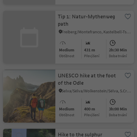
Tip 1: Natur-Mythenweg
path
Freiberg/Montefranco, Kastelbell-Tschars/Castelbello-Ciardes, Vinschgau/Val Venosta
Medium
431 m
2h:30 Min
Obtížnost
Převýšení
doba trvání
UNESCO hike at the foot
of the Odle
Selva/Sëlva/Wolkenstein/Sëlva, S.Crestina Gherdëina/Santa Cristina Val Gardana, Dolomites Region Val Gardena
Medium
400 m
3h:00 Min
Obtížnost
Převýšení
doba trvání
Hike to the sulphur