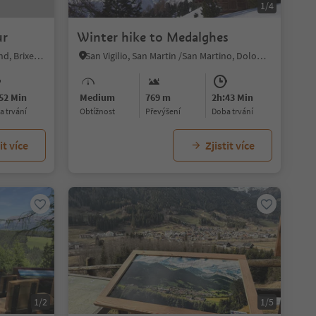
1/4
ur
Winter hike to Medalghes
Bressanone dintorni/Brixen Umland, Brixen/Bressanone, Brixen/Bressanone and environs
San Vigilio, San Martin /San Martino, Dolomites Region Kronplatz/Plan de Corones
52 Min
Medium
769 m
2h:43 Min
ba trvání
Obtížnost
Převýšení
doba trvání
it více
Zjistit více
1/2
1/5