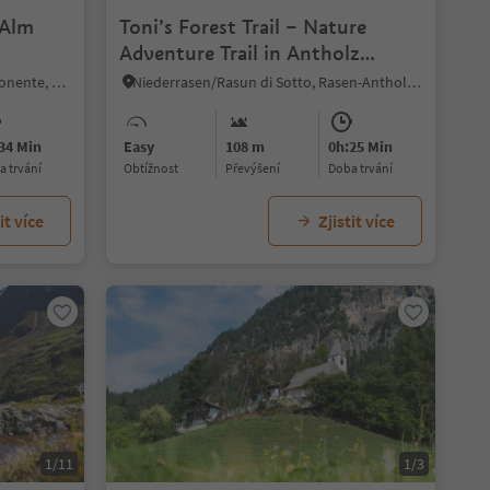
 Alm
Toni’s Forest Trail – Nature
Adventure Trail in Antholz
Mittertal
Ega/Eggen, Deutschnofen/Nova Ponente, Dolomites Region Eggental
Niederrasen/Rasun di Sotto, Rasen-Antholz/Rasun Anterselva, Dolomites Region Kronplatz/Plan de Corones
34 Min
Easy
108 m
0h:25 Min
ba trvání
Obtížnost
Převýšení
doba trvání
it více
Zjistit více
1/11
1/3