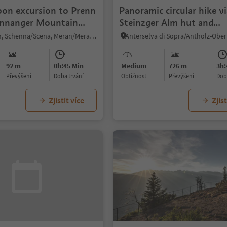
oon excursion to Prenn
Panoramic circular hike v
ennanger Mountain
Steinzger Alm hut and
Vogelgrand to Staller Sad
Prenn/Prenn, Schenna/Scena, Meran/Merano and environs
92 m
0h:45 Min
Medium
726 m
3h:
Převýšení
doba trvání
Obtížnost
Převýšení
do
Zjistit více
Zjist