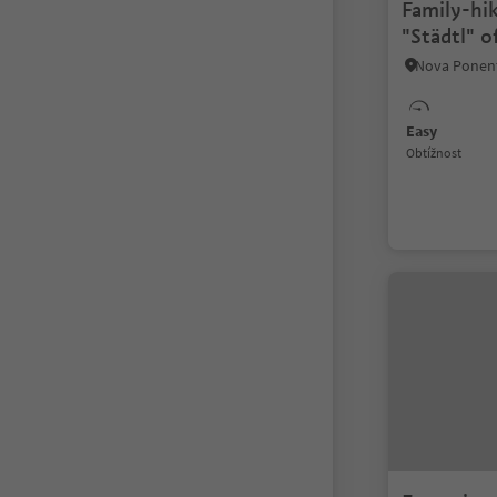
Family-hik
"Städtl" 
Easy
Obtížnost