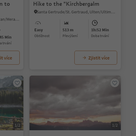
n to
Hike to the "Kirchbergalm
Santa Gertrude/St. Gertraud, Ulten/Ultimo, Meran/Merano and environs
Prenn/Prenn, Schenna/Scena, Meran/Merano and environs
Easy
513 m
1h:52 Min
Obtížnost
Převýšení
doba trvání
45 Min
ba trvání
it více
Zjistit více
1/2
1/2