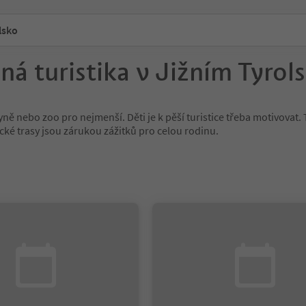
lsko
ná turistika v Jižním Tyrol
ně nebo zoo pro nejmenší. Děti je k pěší turistice třeba motivovat. 
ické trasy jsou zárukou zážitků pro celou rodinu.