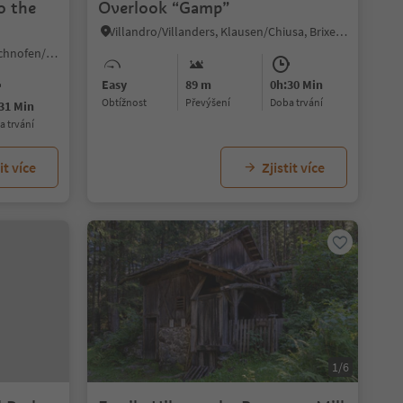
o the
Overlook “Gamp”
Villandro/Villanders, Klausen/Chiusa, Brixen/Bressanone and environs
Nova Levante/Welschnofen, Welschnofen/Nova Levante, Dolomites Region Eggental
Easy
89 m
0h:30 Min
Obtížnost
Převýšení
doba trvání
31 Min
ba trvání
it více
Zjistit více
1/6