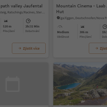
path valley Jaufental
Mountain Cinema - Laab
Hut
Casateia/Gasteig, Ratschings/Racines, Sterzing/Vipiteno and environs
520 m
2h:32 Min
Převýšení
doba trvání
Medium
306 m
1h:
Obtížnost
Převýšení
do
Zjistit více
Zjist