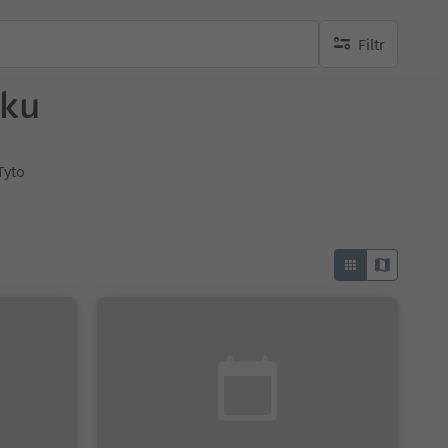
Filtr
brak aktywnych fi
sku
Tyto