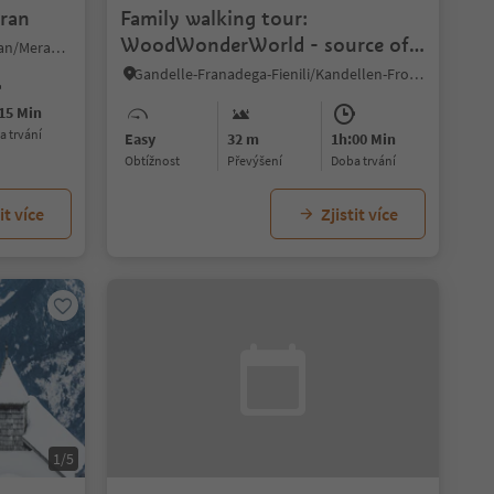
ran
Family walking tour:
WoodWonderWorld - source of
Verano/Vöran, Vöran/Verano, Meran/Merano and environs
the Drau/Drava river
Gandelle-Franadega-Fienili/Kandellen-Frondeigen-Stadlern, Toblach/Dobbiaco, Dolomites Region 3 Zinnen
15 Min
ba trvání
Easy
32 m
1h:00 Min
Obtížnost
Převýšení
doba trvání
it více
Zjistit více
1/5