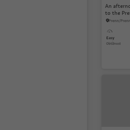
An aftern
to the Pr
Lodge
Easy
Obtížnost