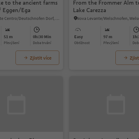
e to the ancient farms
From the Frommer Alm t
of Eggen/Ega
Lake Carezza
Nova Ponente Centro/Deutschnofen Dorf, Deutschnofen/Nova Ponente, Dolomites Region Eggental
51 m
0h:30 Min
Easy
97 m
1h:
Převýšení
doba trvání
Obtížnost
Převýšení
do
Zjistit více
Zjist