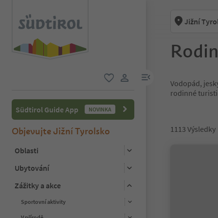
Jižní Tyro
Rodin
odkaz na menu
Vodopád, jesky
oblíbené
uživatelský odkaz
rodinné turist
Südtirol Guide App
NOVINKA
1113
Výsledky
Objevujte Jižní Tyrolsko
Oblasti
Ubytování
Zážitky a akce
Sportovní aktivity
V přírodě