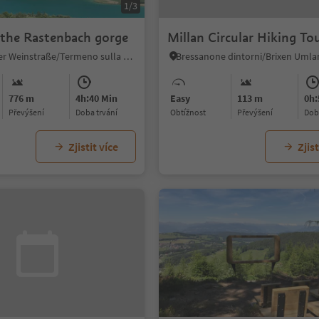
1/3
 the Rastenbach gorge
Millan Circular Hiking To
Tramin an der Weinstraße/Termeno sulla Strada del Vino, Alto Adige Wine Road
776 m
4h:40 Min
Easy
113 m
0h:
Převýšení
doba trvání
Obtížnost
Převýšení
do
Zjistit více
Zjist