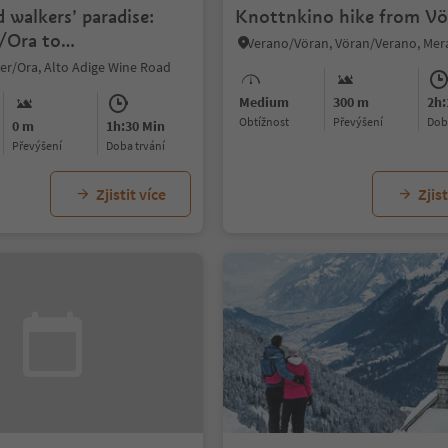
 walkers’ paradise:
Knottnkino hike from Vö
/Ora to
Montagna
er/Ora, Alto Adige Wine Road
Medium
300 m
2h:
Obtížnost
Převýšení
do
0 m
1h:30 Min
Převýšení
doba trvání
Zjistit více
Zjist