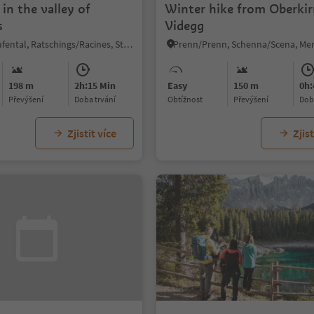
 in the valley of
Winter hike from Oberkir
s
Videgg
Valgiovo/Jaufental, Ratschings/Racines, Sterzing/Vipiteno and environs
198 m
2h:15 Min
Easy
150 m
0h:
Převýšení
doba trvání
Obtížnost
Převýšení
do
Zjistit více
Zjist