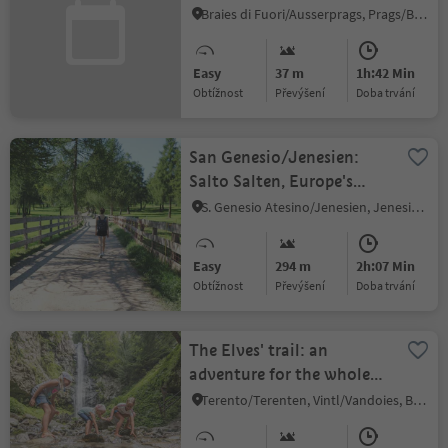
Braies di Fuori/Ausserprags, Prags/Braies, Dolomites Region 3 Zinnen
Easy
37 m
1h:42 Min
Obtížnost
Převýšení
doba trvání
San Genesio/Jenesien:
Salto Salten, Europe's
largest larch tree high
S. Genesio Atesino/Jenesien, Jenesien/San Genesio Atesino, Bolzano/Bozen and environs
plateau
Easy
294 m
2h:07 Min
Obtížnost
Převýšení
doba trvání
The Elves' trail: an
adventure for the whole
family
Terento/Terenten, Vintl/Vandoies, Brixen/Bressanone and environs