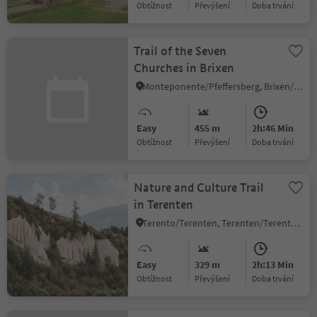
Obtížnost
Převýšení
doba trvání
Trail of the Seven
Churches in Brixen
Monteponente/Pfeffersberg, Brixen/Bressanone, Brixen/Bressanone and environs
Easy
455 m
2h:46 Min
Obtížnost
Převýšení
doba trvání
Nature and Culture Trail
in Terenten
Terento/Terenten, Terenten/Terento, Brixen/Bressanone and environs
Easy
329 m
2h:13 Min
Obtížnost
Převýšení
doba trvání