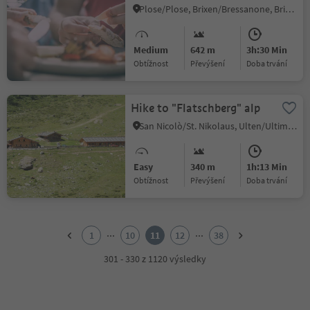
Plose Mountain
Plose/Plose, Brixen/Bressanone, Brixen/Bressanone and environs
Medium
642 m
3h:30 Min
Obtížnost
Převýšení
doba trvání
Hike to "Flatschberg" alp
San Nicolò/St. Nikolaus, Ulten/Ultimo, Meran/Merano and environs
Easy
340 m
1h:13 Min
Obtížnost
Převýšení
doba trvání
1
2
...
...
1
10
11
12
38
3
4
301 - 330 z 1120 výsledky
5
6
7