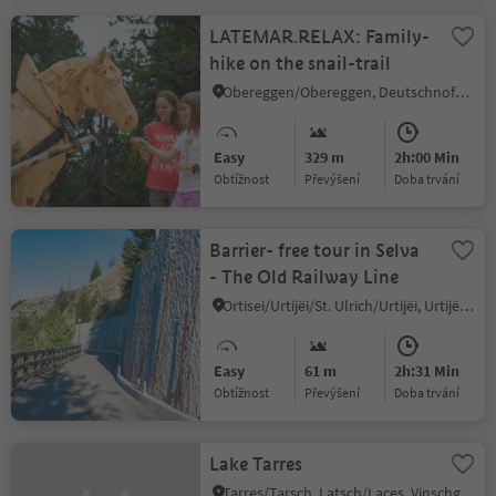
LATEMAR.RELAX: Family-
hike on the snail-trail
Obereggen/Obereggen, Deutschnofen/Nova Ponente, Dolomites Region Eggental
Easy
329 m
2h:00 Min
Obtížnost
Převýšení
doba trvání
Barrier- free tour in Selva
- The Old Railway Line
Ortisei/Urtijëi/St. Ulrich/Urtijëi, Urtijëi/Ortisei, Dolomites Region Val Gardena
Easy
61 m
2h:31 Min
Obtížnost
Převýšení
doba trvání
Lake Tarres
Tarres/Tarsch, Latsch/Laces, Vinschgau/Val Venosta