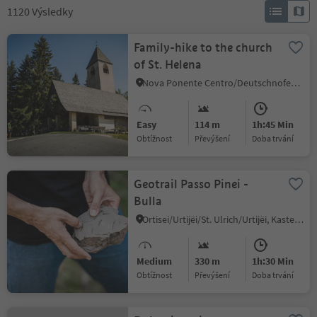
1120
Výsledky
Family-hike to the church
of St. Helena
Nova Ponente Centro/Deutschnofen Dorf, Deutschnofen/Nova Ponente, Dolomites Region Eggental
Easy
114 m
1h:45 Min
Obtížnost
Převýšení
doba trvání
Geotrail Passo Pinei -
Bulla
Ortisei/Urtijëi/St. Ulrich/Urtijëi, Kastelruth/Castelrotto, Dolomites Region Seiser Alm
Medium
330 m
1h:30 Min
Obtížnost
Převýšení
doba trvání