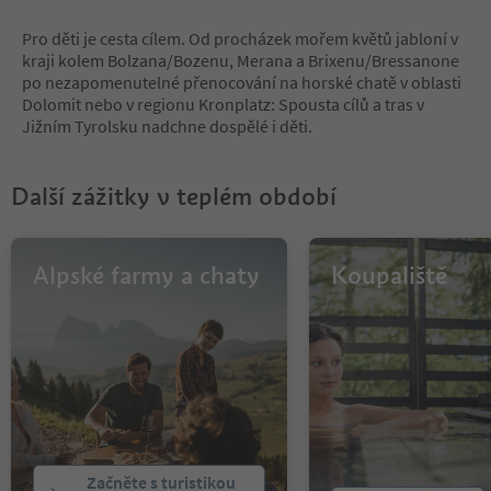
8
9
Pro děti je cesta cílem. Od procházek mořem květů jabloní v
10
kraji kolem Bolzana/Bozenu, Merana a Brixenu/Bressanone
11
po nezapomenutelné přenocování na horské chatě v oblasti
12
Dolomit nebo v regionu Kronplatz: Spousta cílů a tras v
13
Jižním Tyrolsku nadchne dospělé i děti.
14
15
16
Další zážitky v teplém období
17
18
19
20
Alpské farmy a chaty
Koupaliště
21
22
23
24
25
26
27
28
29
Začněte s turistikou
30