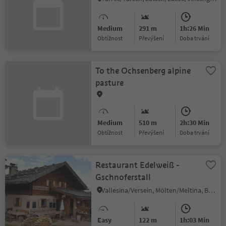
Medium
291 m
1h:26 Min
Obtížnost
Převýšení
doba trvání
To the Ochsenberg alpine
pasture
Medium
510 m
2h:30 Min
Obtížnost
Převýšení
doba trvání
Restaurant Edelweiß -
Gschnoferstall
Vallesina/Versein, Mölten/Meltina, Bolzano/Bozen and environs
Easy
122 m
1h:03 Min