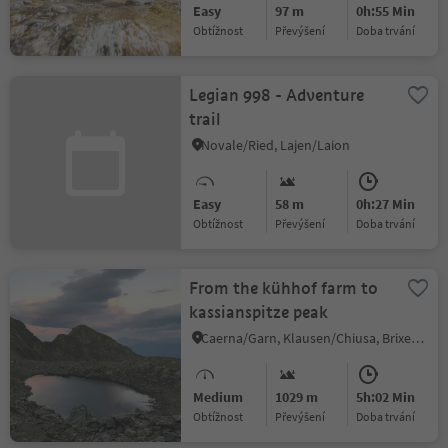
Easy
97 m
0h:55 Min
Obtížnost
Převýšení
doba trvání
Legian 998 - Adventure
trail
Novale/Ried, Lajen/Laion
Easy
58 m
0h:27 Min
Obtížnost
Převýšení
doba trvání
From the kühhof farm to
kassianspitze peak
Caerna/Garn, Klausen/Chiusa, Brixen/Bressanone and environs
Medium
1029 m
5h:02 Min
Obtížnost
Převýšení
doba trvání