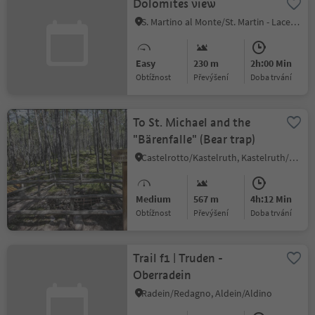
Dolomites view
S. Martino al Monte/St. Martin - Laces/Latsch, Latsch/Laces, Vinschgau/Val Venosta
Easy
230 m
2h:00 Min
Obtížnost
Převýšení
doba trvání
To St. Michael and the
"Bärenfalle" (Bear trap)
Castelrotto/Kastelruth, Kastelruth/Castelrotto, Dolomites Region Seiser Alm
Medium
567 m
4h:12 Min
Obtížnost
Převýšení
doba trvání
Trail f1 | Truden -
Oberradein
Radein/Redagno, Aldein/Aldino