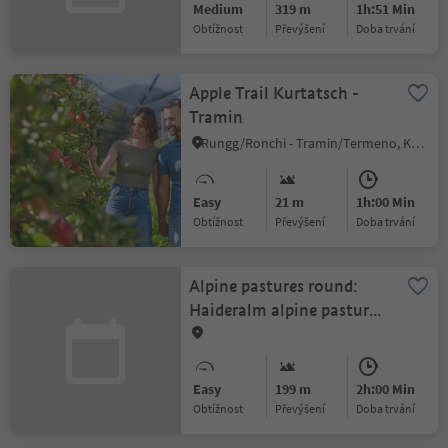
Medium
319 m
1h:51 Min
Obtížnost
Převýšení
doba trvání
Apple Trail Kurtatsch -
Tramin
Rungg/Ronchi - Tramin/Termeno, Kurtatsch an der Weinstraße/Cortaccia sulla Strada del Vino, Alto Adige Wine Road
Easy
21 m
1h:00 Min
Obtížnost
Převýšení
doba trvání
Alpine pastures round:
Haideralm alpine pasture -
Bruggeralm alpine pasture
Easy
199 m
2h:00 Min
Obtížnost
Převýšení
doba trvání