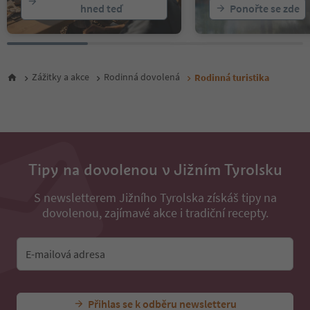
hned teď
Ponořte se zde
31
32
33
34
35
Zážitky a akce
Rodinná dovolená
Rodinná turistika
36
37
38
Tipy na dovolenou v Jižním Tyrolsku
S newsletterem Jižního Tyrolska získáš tipy na
dovolenou, zajímavé akce i tradiční recepty.
E-mailová adresa
Přihlas se k odběru newsletteru