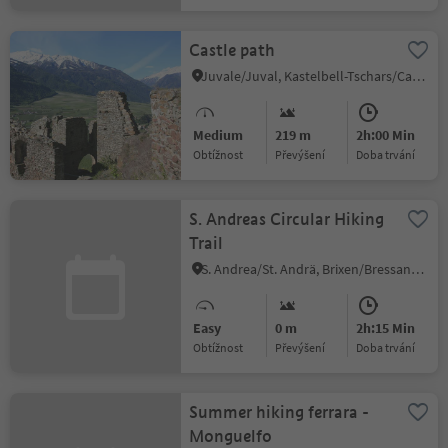
Castle path
Juvale/Juval, Kastelbell-Tschars/Castelbello-Ciardes, Vinschgau/Val Venosta
Medium
219 m
2h:00 Min
Obtížnost
Převýšení
doba trvání
S. Andreas Circular Hiking
Trail
S. Andrea/St. Andrä, Brixen/Bressanone, Brixen/Bressanone and environs
Easy
0 m
2h:15 Min
Obtížnost
Převýšení
doba trvání
Summer hiking ferrara -
Monguelfo