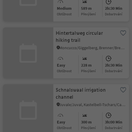
Medium
589 m
2h:30 Min
Obtížnost
Převýšení
doba trvání
Hintertalweg circular
hiking trail
Moncucco/Giggelberg, Brenner/Brennero, Sterzing/Vipiteno and environs
Easy
228 m
2h:30 Min
Obtížnost
Převýšení
doba trvání
Schnalswaal irrigation
channel
Juvale/Juval, Kastelbell-Tschars/Castelbello-Ciardes, Vinschgau/Val Venosta
Easy
300 m
3h:00 Min
Obtížnost
Převýšení
doba trvání