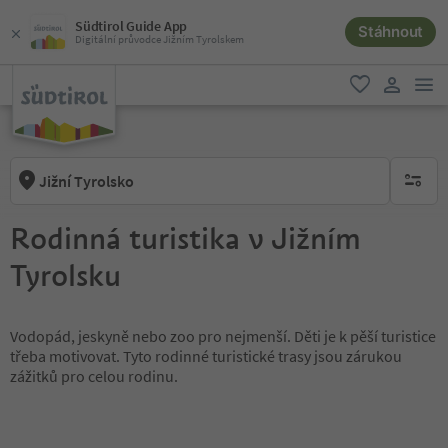
Südtirol Guide App
Stáhnout
Digitální průvodce Jižním Tyrolskem
odk
oblíbené
uživatel
Jižní Tyrolsko
brak ak
Rodinná turistika v Jižním
Tyrolsku
Vodopád, jeskyně nebo zoo pro nejmenší. Děti je k pěší turistice
třeba motivovat. Tyto rodinné turistické trasy jsou zárukou
zážitků pro celou rodinu.