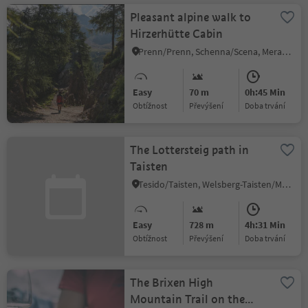
Pleasant alpine walk to
Hirzerhütte Cabin
Prenn/Prenn, Schenna/Scena, Meran/Merano and environs
Easy
70 m
0h:45 Min
Obtížnost
Převýšení
doba trvání
The Lottersteig path in
Taisten
Tesido/Taisten, Welsberg-Taisten/Monguelfo-Tesido
Easy
728 m
4h:31 Min
Obtížnost
Převýšení
doba trvání
The Brixen High
Mountain Trail on the