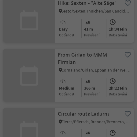
Hike: Sexten - "Alte Säge"
Sesto/Sexten, Innichen/San Candido, Dolomites Region 3 Zinnen
Easy
41 m
1h:34 Min
Obtížnost
Převýšení
doba trvání
From Girlan to MMM
Firmian
Cornaiano/Girlan, Eppan an der Weinstaße/Appiano sulla Strada del Vino, Alto Adige Wine Road
Medium
366 m
2h:22 Min
Obtížnost
Převýšení
doba trvání
Circular route Ladurns
Fleres/Pflersch, Brenner/Brennero, Sterzing/Vipiteno and environs